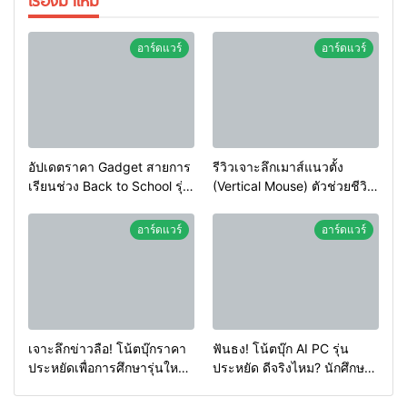
อาร์ดแวร์
อาร์ดแวร์
อัปเดตราคา Gadget สายการ
รีวิวเจาะลึกเมาส์แนวตั้ง
เรียนช่วง Back to School รุ่น
(Vertical Mouse) ตัวช่วยชีวิต
ไหนลดแรงสุด? คุ้มค่าที่สุด!
ชาวออฟฟิศ ลดอาการปวดข้อ
มือจากการคลิก 8 ชั่วโมง!
อาร์ดแวร์
อาร์ดแวร์
เจาะลึกข่าวลือ! โน้ตบุ๊กราคา
ฟันธง! โน้ตบุ๊ก AI PC รุ่น
ประหยัดเพื่อการศึกษารุ่นใหม่
ประหยัด ดีจริงไหม? นักศึกษา
จะมาจริงในปีนี้หรือไม่? |
จำเป็นต้องใช้หรือยัง
Numsai Tech