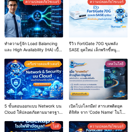
ความปลอดภัยไซเบอร์
ความปลอดภัยไซเบอร์
ทำความรู้จัก Load Balancing
รีวิว FortiGate 70G ขุมพลัง
และ High Availability (HA) เบื้อง
SASE ยุคใหม่ เล็กพริกขี้หนู
ต้น หัวใจสำคัญของระบบไอทีที่
สำหรับธุรกิจไทย
ไม่มีวันล่ม
เครือข่ายคอมพิวเตอร์
เทคโนโลยี
5 ขั้นตอนออกแบบ Network บน
เปิดโปงโลกมืด! สารเสพติดยุค
Cloud ให้ปลอดภัยตามมาตรฐาน
ดิจิทัล จาก ‘Code Name’ ในโซ
สากล (Shared Responsibility
เชียล สู่กลโกงฟอกเงินคริปโตที่
Model
ยากจะตามรอย
ไอที
ความปลอดภัยไซเบอร์