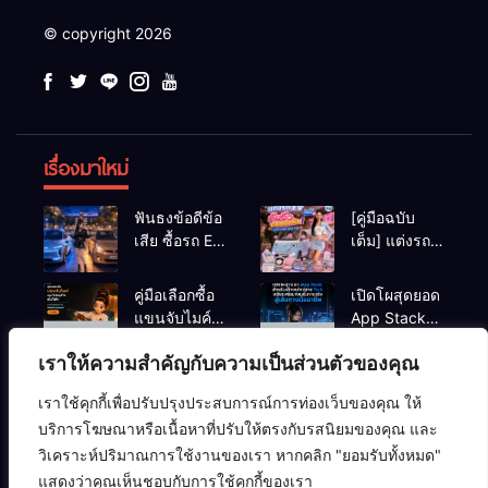
© copyright 2026
เรื่องมาใหม่
ฟันธงข้อดีข้อ
[คู่มือฉบับ
เสีย ซื้อรถ EV
เต็ม] แต่งรถ
vs รถน้ำมัน
EV จิ๋ว สไตล์
Eco Car ช่วง
Y2K! งบหลัก
คู่มือเลือกซื้อ
เปิดโผสุดยอด
เรียนมหา’ลัย
พัน (ไม่เกิน
แขนจับไมค์
App Stack
แบบไหนเวิร์
หมื่น) ให้น่า
และไฟสตูดิโอ
สำหรับเด็กจบ
กกว่า?
รักสุดเหวี่ยง
เราให้ความสำคัญกับความเป็นส่วนตัวของคุณ
ตั้งโต๊ะ ยก
ใหม่สาย Tech
ระดับคุณภาพ
เตรียมพร้อม
เราใช้คุกกี้เพื่อปรับปรุงประสบการณ์การท่องเว็บของคุณ ให้
สตรีมมิ่ง/ยูทูบ
ก่อนเริ่มงาน
ความปลอดภัยไซเบอร์
คอมพิวเตอร์
ซอฟต์แวร์
บริการโฆษณาหรือเนื้อหาที่ปรับให้ตรงกับรสนิยมของคุณ และ
เบอร์ ปี 2026
จริง
ปัญญาประดิษฐ์ (AI)
อาร์ดแวร์
เครือข่ายคอมพิวเตอร์
วิเคราะห์ปริมาณการใช้งานของเรา หากคลิก "ยอมรับทั้งหมด"
แสดงว่าคุณเห็นชอบกับการใช้คุกกี้ของเรา