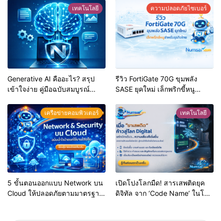
โจทย์
เทคโนโลยี
ความปลอดภัยไซเบอร์
Generative AI คืออะไร? สรุป
รีวิว FortiGate 70G ขุมพลัง
เข้าใจง่าย คู่มือฉบับสมบูรณ์
SASE ยุคใหม่ เล็กพริกขี้หนู
สำหรับมือใหม่และวัยทำงาน
สำหรับธุรกิจไทย
เครือข่ายคอมพิวเตอร์
เทคโนโลยี
5 ขั้นตอนออกแบบ Network บน
เปิดโปงโลกมืด! สารเสพติดยุค
Cloud ให้ปลอดภัยตามมาตรฐาน
ดิจิทัล จาก ‘Code Name’ ในโซ
สากล (Shared Responsibility
เชียล สู่กลโกงฟอกเงินคริปโตที่
Model
ยากจะตามรอย