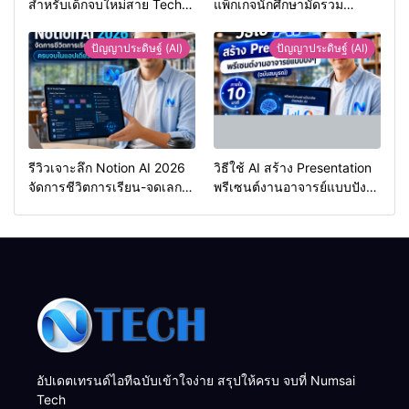
สำหรับเด็กจบใหม่สาย Tech
แพ็กเกจนักศึกษามัดรวม
เตรียมพร้อมก่อนเริ่มงานจริง
ซอฟต์แวร์ AI ยอดฮิตประจำปี
2026
ปัญญาประดิษฐ์ (AI)
ปัญญาประดิษฐ์ (AI)
รีวิวเจาะลึก Notion AI 2026
วิธีใช้ AI สร้าง Presentation
จัดการชีวิตการเรียน-จดเลก
พรีเซนต์งานอาจารย์แบบปังๆ
เชอร์ ครบจบในแอปเดียวจริง
ภายใน 10 นาที (ฉบับสมบูรณ์)
ไหม?
อัปเดตเทรนด์ไอทีฉบับเข้าใจง่าย สรุปให้ครบ จบที่ Numsai
Tech