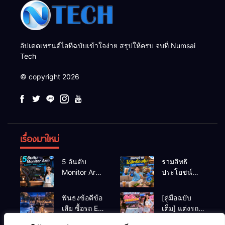
อัปเดตเทรนด์ไอทีฉบับเข้าใจง่าย สรุปให้ครบ จบที่ Numsai
Tech
© copyright 2026
เรื่องมาใหม่
5 อันดับ
รวมสิทธิ
Monitor Arm
ประโยชน์
(แขนจับจอ)
ร้านชานม-
แข็งแรง รับ
หมูกระทะ เมื่อ
ฟันธงข้อดีข้อ
[คู่มือฉบับ
น้ำหนักจอ
สแกนจ่ายด้วย
เสีย ซื้อรถ EV
เต็ม] แต่งรถ
โปรไฟล์สีตรง
Virtual Bank
vs รถน้ำมัน
EV จิ๋ว สไตล์
สำหรับสายตัด
ยอดฮิต