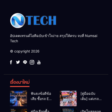
อัปเดตเทรนด์ไอทีฉบับเข้าใจง่าย สรุปให้ครบ จบที่ Numsai
Tech
© copyright 2026
เรื่องมาใหม่
ฟันธงข้อดีข้อ
[คู่มือฉบับ
เสีย ซื้อรถ EV
เต็ม] แต่งรถ
vs รถน้ำมัน
EV จิ๋ว สไตล์
Eco Car ช่วง
Y2K! งบหลัก
คู่มือเลือกซื้อ
เปิดโผสุดยอด