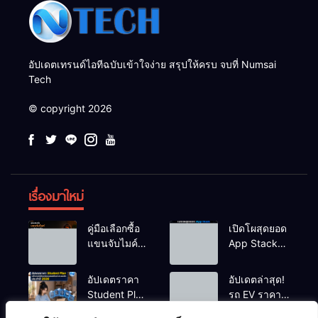
อัปเดตเทรนด์ไอทีฉบับเข้าใจง่าย สรุปให้ครบ จบที่ Numsai
Tech
© copyright 2026
เรื่องมาใหม่
คู่มือเลือกซื้อ
เปิดโผสุดยอด
แขนจับไมค์
App Stack
และไฟสตูดิโอ
สำหรับเด็กจบ
ตั้งโต๊ะ ยก
ใหม่สาย Tech
อัปเดตราคา
อัปเดตล่าสุด!
ระดับคุณภาพ
เตรียมพร้อม
Student Plan
รถ EV ราคา
สตรีมมิ่ง/ยูทูบ
ก่อนเริ่มงาน
แพ็กเกจนัก
ไม่เกิน 5-6
เบอร์ ปี 2026
จริง