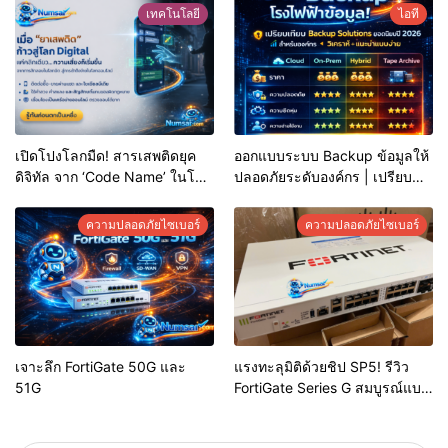
Model
เทคโนโลยี
ไอที
เปิดโปงโลกมืด! สารเสพติดยุค
ออกแบบระบบ Backup ข้อมูลให้
ดิจิทัล จาก ‘Code Name’ ในโซ
ปลอดภัยระดับองค์กร | เปรียบ
เชียล สู่กลโกงฟอกเงินคริปโตที่
เทียบ Solution ยอดนิยมปี 2026
ยากจะตามรอย
ความปลอดภัยไซเบอร์
ความปลอดภัยไซเบอร์
เจาะลึก FortiGate 50G และ
แรงทะลุมิติด้วยชิป SP5! รีวิว
51G
FortiGate Series G สมบูรณ์แบบ
ที่สุด พร้อมตารางเทียบสเปกตาม
จำนวนพนักงาน