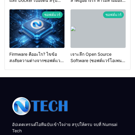
และ Docker เบื้องต้น สรุป
สำคัญอย่างไร ทำไมห้ามมอง
ความต่างและวิธีเลือกใช้ฉบับ
ข้ามเด็ดขาด
เข้าใจง่าย
ซอฟต์แวร์
ซอฟต์แวร์
Firmware คืออะไร? ไขข้อ
เจาะลึก Open Source
สงสัยความต่างจากซอฟต์แวร์
Software (ซอฟต์แวร์โอเพน
ทั่วไป (ฉบับเข้าใจง่าย)
ซอร์ส) คืออะไร? สรุปครบจบ
สำหรับสายไอที
อัปเดตเทรนด์ไอทีฉบับเข้าใจง่าย สรุปให้ครบ จบที่ Numsai
Tech