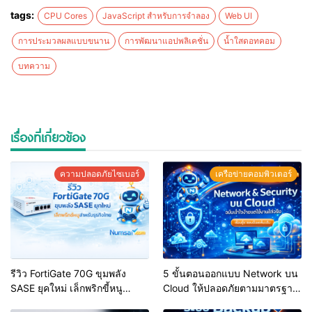
tags:
CPU Cores
JavaScript สำหรับการจำลอง
Web UI
การประมวลผลแบบขนาน
การพัฒนาแอปพลิเคชั่น
น้ำใสดอทคอม
บทความ
เรื่องที่เกี่ยวข้อง
ความปลอดภัยไซเบอร์
เครือข่ายคอมพิวเตอร์
รีวิว FortiGate 70G ขุมพลัง
5 ขั้นตอนออกแบบ Network บน
SASE ยุคใหม่ เล็กพริกขี้หนู
Cloud ให้ปลอดภัยตามมาตรฐาน
สำหรับธุรกิจไทย
สากล (Shared Responsibility