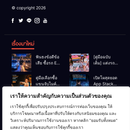
© copyright 2026
เรื่องมาใหม่
ฟันธงข้อดีข้อ
[คู่มือฉบับ
เสีย ซื้อรถ EV
เต็ม] แต่งรถ
vs รถน้ำมัน
EV จิ๋ว สไตล์
Eco Car ช่วง
Y2K! งบหลัก
คู่มือเลือกซื้อ
เปิดโผสุดยอด
เรียนมหา’ลัย
พัน (ไม่เกิน
แขนจับไมค์
App Stack
แบบไหนเวิร์
หมื่น) ให้น่า
และไฟสตูดิโอ
สำหรับเด็กจบ
กกว่า?
รักสุดเหวี่ยง
เราให้ความสำคัญกับความเป็นส่วนตัวของคุณ
ตั้งโต๊ะ ยก
ใหม่สาย Tech
ระดับคุณภาพ
เตรียมพร้อม
เราใช้คุกกี้เพื่อปรับปรุงประสบการณ์การท่องเว็บของคุณ ให้
สตรีมมิ่ง/ยูทูบ
ก่อนเริ่มงาน
ความปลอดภัยไซเบอร์
คอมพิวเตอร์
ซอฟต์แวร์
บริการโฆษณาหรือเนื้อหาที่ปรับให้ตรงกับรสนิยมของคุณ และ
เบอร์ ปี 2026
จริง
ปัญญาประดิษฐ์ (AI)
อาร์ดแวร์
เครือข่ายคอมพิวเตอร์
วิเคราะห์ปริมาณการใช้งานของเรา หากคลิก "ยอมรับทั้งหมด"
แสดงว่าคุณเห็นชอบกับการใช้คุกกี้ของเรา