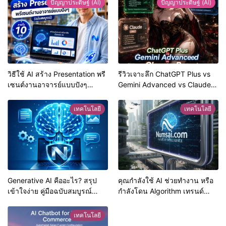
ปัญญาประดิษฐ์ (AI)
ปัญญาประดิษฐ์ (AI)
วิธีใช้ AI สร้าง Presentation พรี
รีวิวเจาะลึก ChatGPT Plus vs
เซนต์งานอาจารย์แบบปังๆ
Gemini Advanced vs Claude
ภายใน 10 นาที (ฉบับสมบูรณ์)
Pro ปี 2026 ตัวไหนคุ้มสุดสำหรับ
วัยเรียน?
เทคโนโลยี
เทคโนโลยี
Generative AI คืออะไร? สรุป
คุณกำลังใช้ AI ช่วยทำงาน หรือ
เข้าใจง่าย คู่มือฉบับสมบูรณ์
กำลังโดน Algorithm เทรนด์
สำหรับมือใหม่และวัยทำงาน
โลก2026ขโมยชีวิตไปกันแน่?
เทคโนโลยี