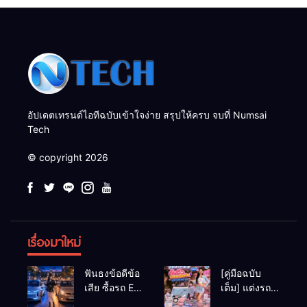
อัปเดตเทรนด์ไอทีฉบับเข้าใจง่าย สรุปให้ครบ จบที่ Numsai
Tech
© copyright 2026
เรื่องมาใหม่
ฟันธงข้อดีข้อ
[คู่มือฉบับ
เสีย ซื้อรถ EV
เต็ม] แต่งรถ
vs รถน้ำมัน
EV จิ๋ว สไตล์