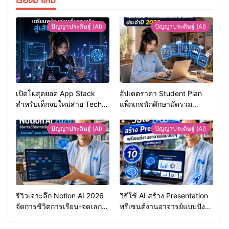
ปัญญาประดิษฐ์ (AI)
ปัญญาประดิษฐ์ (AI)
เปิดโผสุดยอด App Stack
อัปเดตราคา Student Plan
สำหรับเด็กจบใหม่สาย Tech
แพ็กเกจนักศึกษามัดรวม
เตรียมพร้อมก่อนเริ่มงานจริง
ซอฟต์แวร์ AI ยอดฮิตประจำปี
2026
ปัญญาประดิษฐ์ (AI)
ปัญญาประดิษฐ์ (AI)
รีวิวเจาะลึก Notion AI 2026
วิธีใช้ AI สร้าง Presentation
จัดการชีวิตการเรียน-จดเลก
พรีเซนต์งานอาจารย์แบบปังๆ
เชอร์ ครบจบในแอปเดียวจริง
ภายใน 10 นาที (ฉบับสมบูรณ์)
ไหม?