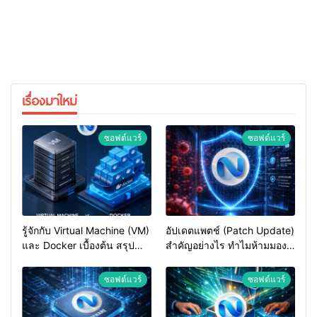
เรื่องมาใหม่
ซอฟต์แวร์
ซอฟต์แวร์
รู้จักกับ Virtual Machine (VM)
อัปเดตแพตช์ (Patch Update)
และ Docker เบื้องต้น สรุป
สำคัญอย่างไร ทำไมห้ามมอง
ความต่างและวิธีเลือกใช้ฉบับ
ข้ามเด็ดขาด
เข้าใจง่าย
ซอฟต์แวร์
ซอฟต์แวร์