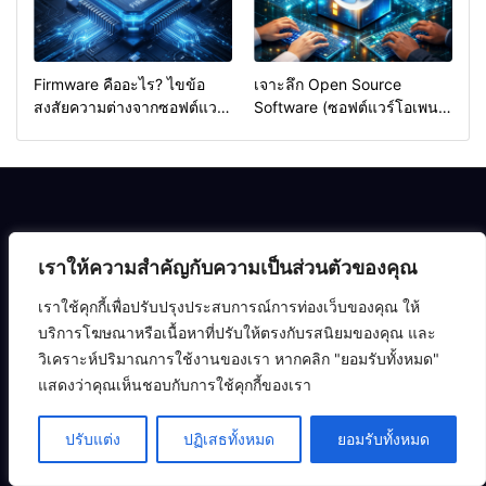
Firmware คืออะไร? ไขข้อ
เจาะลึก Open Source
สงสัยความต่างจากซอฟต์แวร์
Software (ซอฟต์แวร์โอเพน
ทั่วไป (ฉบับเข้าใจง่าย)
ซอร์ส) คืออะไร? สรุปครบจบ
สำหรับสายไอที
เราให้ความสำคัญกับความเป็นส่วนตัวของคุณ
เราใช้คุกกี้เพื่อปรับปรุงประสบการณ์การท่องเว็บของคุณ ให้
บริการโฆษณาหรือเนื้อหาที่ปรับให้ตรงกับรสนิยมของคุณ และ
อัปเดตเทรนด์ไอทีฉบับเข้าใจง่าย สรุปให้ครบ จบที่ Numsai
วิเคราะห์ปริมาณการใช้งานของเรา หากคลิก "ยอมรับทั้งหมด"
Tech
แสดงว่าคุณเห็นชอบกับการใช้คุกกี้ของเรา
© copyright 2026
ปรับแต่ง
ปฏิเสธทั้งหมด
ยอมรับทั้งหมด