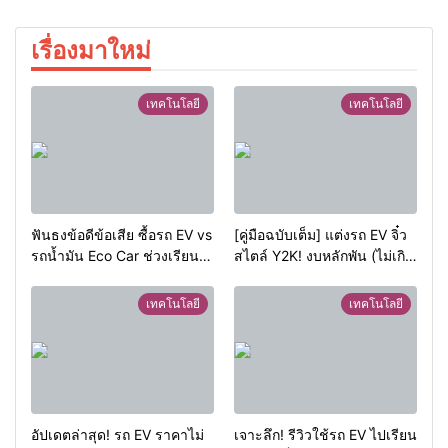
เรื่องมาใหม่
เทคโนโลยี
เทคโนโลยี
ฟันธงข้อดีข้อเสีย ซื้อรถ EV vs
[คู่มือฉบับเต็ม] แต่งรถ EV จิ๋ว
รถน้ำมัน Eco Car ช่วงเรียน
สไตล์ Y2K! งบหลักพัน (ไม่เกิน
มหา’ลัย แบบไหนเวิร์กกว่า?
หมื่น) ให้น่ารักสุดเหวี่ยง
เทคโนโลยี
เทคโนโลยี
อัปเดตล่าสุด! รถ EV ราคาไม่
เจาะลึก! รีวิวใช้รถ EV ไปเรียน