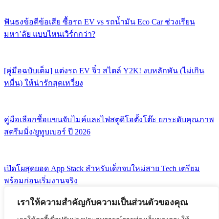
ฟันธงข้อดีข้อเสีย ซื้อรถ EV vs รถน้ำมัน Eco Car ช่วงเรียน
มหา’ลัย แบบไหนเวิร์กกว่า?
[คู่มือฉบับเต็ม] แต่งรถ EV จิ๋ว สไตล์ Y2K! งบหลักพัน (ไม่เกิน
หมื่น) ให้น่ารักสุดเหวี่ยง
คู่มือเลือกซื้อแขนจับไมค์และไฟสตูดิโอตั้งโต๊ะ ยกระดับคุณภาพ
สตรีมมิ่ง/ยูทูบเบอร์ ปี 2026
เปิดโผสุดยอด App Stack สำหรับเด็กจบใหม่สาย Tech เตรียม
พร้อมก่อนเริ่มงานจริง
ความปลอดภัยไซเบอร์
เราให้ความสำคัญกับความเป็นส่วนตัวของคุณ
คอมพิวเตอร์
ซอฟต์แวร์