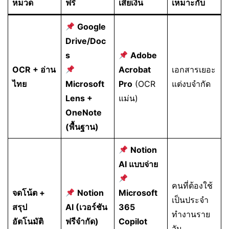
หมวด
ฟรี
เสียเงิน
เหมาะกับ
Google
Drive/Doc
s
Adobe
OCR + อ่าน
Acrobat
เอกสารเยอะ
ไทย
Microsoft
Pro
(OCR
แต่งบจำกัด
Lens +
แม่น)
OneNote
(พื้นฐาน)
Notion
AI แบบจ่าย
คนที่ต้องใช้
จดโน้ต +
Notion
Microsoft
เป็นประจำ
สรุป
AI (เวอร์ชัน
365
ทำงานราย
อัตโนมัติ
ฟรีจำกัด)
Copilot
วัน