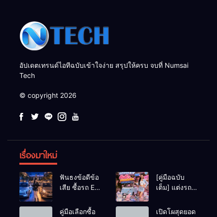
อัปเดตเทรนด์ไอทีฉบับเข้าใจง่าย สรุปให้ครบ จบที่ Numsai
Tech
© copyright 2026
เรื่องมาใหม่
ฟันธงข้อดีข้อ
[คู่มือฉบับ
เสีย ซื้อรถ EV
เต็ม] แต่งรถ
vs รถน้ำมัน
EV จิ๋ว สไตล์
Eco Car ช่วง
Y2K! งบหลัก
คู่มือเลือกซื้อ
เปิดโผสุดยอด