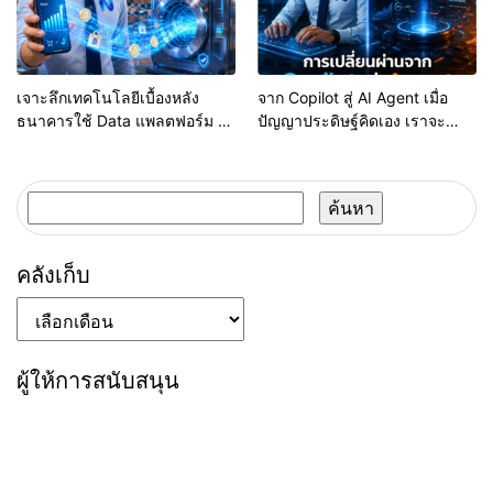
เจาะลึกเทคโนโลยีเบื้องหลัง
จาก Copilot สู่ AI Agent เมื่อ
ธนาคารใช้ Data แพลตฟอร์ม E-
ปัญญาประดิษฐ์คิดเอง เราจะ
Commerce ประเมิน Cash Flow
สร้างขอบเขตความปลอดภัย
อนุมัติสินเชื่อ SME ทันทีได้
อย่างไร?
อย่างไร?
ค้นหา
สำหรับ:
คลังเก็บ
คลัง
เก็บ
ผู้ให้การสนับสนุน