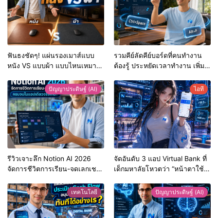
ฟันธงชัดๆ! แผ่นรองเมาส์แบบ
รวมคีย์ลัดคีย์บอร์ดที่คนทำงาน
หนัง VS แบบผ้า แบบไหนเหมาะ
ต้องรู้ ประหยัดเวลาทำงาน เพิ่ม
กับโต๊ะทำงานผู้บริหาร?
ประสิทธิภาพแบบมืออาชีพ
ปัญญาประดิษฐ์ (AI)
ไอที
รีวิวเจาะลึก Notion AI 2026
จัดอันดับ 3 แอป Virtual Bank ที่
จัดการชีวิตการเรียน-จดเลกเชอร์
เด็กมหาลัยโหวตว่า “หน้าตาใช้
ครบจบในแอปเดียวจริงไหม?
ง่าย-โอนไว” ที่สุดในปี 2026
เทคโนโลยี
ปัญญาประดิษฐ์ (AI)