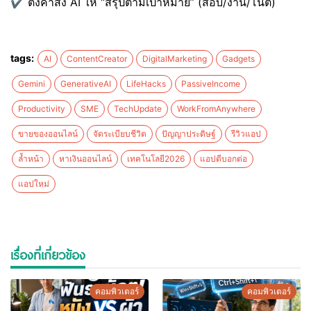
✔ ตั้งคำสั่ง AI ให้ “สรุปตามเป้าหมาย” (สอบ/งาน/โน้ต)
tags:
AI
ContentCreator
DigitalMarketing
Gadgets
Gemini
GenerativeAI
LifeHacks
PassiveIncome
Productivity
SME
TechUpdate
WorkFromAnywhere
ขายของออนไลน์
จัดระเบียบชีวิต
ปัญญาประดิษฐ์
รีวิวแอป
ล้ำหน้า
หาเงินออนไลน์
เทคโนโลยี2026
แอปดีบอกต่อ
แอปใหม่
เรื่องที่เกี่ยวข้อง
คอมพิวเตอร์
คอมพิวเตอร์