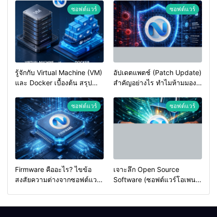
ซอฟต์แวร์
ซอฟต์แวร์
รู้จักกับ Virtual Machine (VM)
อัปเดตแพตช์ (Patch Update)
และ Docker เบื้องต้น สรุป
สำคัญอย่างไร ทำไมห้ามมอง
ความต่างและวิธีเลือกใช้ฉบับ
ข้ามเด็ดขาด
เข้าใจง่าย
ซอฟต์แวร์
ซอฟต์แวร์
Firmware คืออะไร? ไขข้อ
เจาะลึก Open Source
สงสัยความต่างจากซอฟต์แวร์
Software (ซอฟต์แวร์โอเพน
ทั่วไป (ฉบับเข้าใจง่าย)
ซอร์ส) คืออะไร? สรุปครบจบ
สำหรับสายไอที