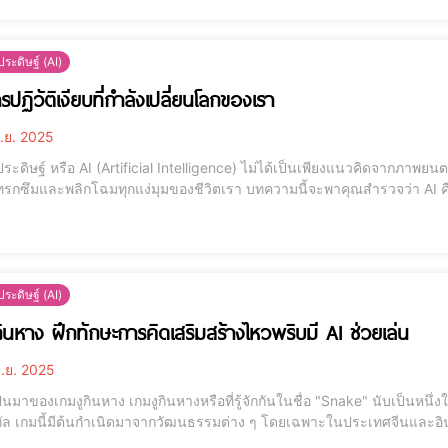
ระดิษฐ์ (AI)
รปฏิวัติเงียบที่กำลังเปลี่ยนโลกของเรา
.ย. 2025
ะดิษฐ์ หรือ AI (Artificial Intelligence) ไม่ได้เป็นเพียงแนวคิดจากภาพยนต
ทรกซึมและพลิกโฉมทุกแง่มุมของชีวิตเรา บทความนี้จะพาคุณสำรวจว่า AI 
ติเงียบที่กำลังกำหนดอนาคตของมนุษยชาติ AI คืออะไร? มากกว่าแค่โปรแกรมอัจฉริยะ AI คือความสามารถของเครื่องจักร
เลียนแบบความฉลาดของมนุ
ระดิษฐ์ (AI)
กินหาง ฝึกทักษะการคิดเสริมสร้างไหวพริบมี AI ช่วยเล่น
ิ.ย. 2025
างหรือที่รู้จักกันในชื่อ "Snake" นับเป็นหนึ่งในเกมคลาสสิกที่มีความนิยมมาตั้งแต่ช่วงต้นของการเกิด
ทัล เกมนี้มีต้นกำเนิดมาจากวัฒนธรรมต่าง ๆ โดยเฉพาะในประเทศจีนและอินเด
ล้ายคลึงกันในที่ต่าง ๆ การพัฒนาในรูปแบบเกมดิจิทัลเริ่มขึ้นในช่วงปี 1970 