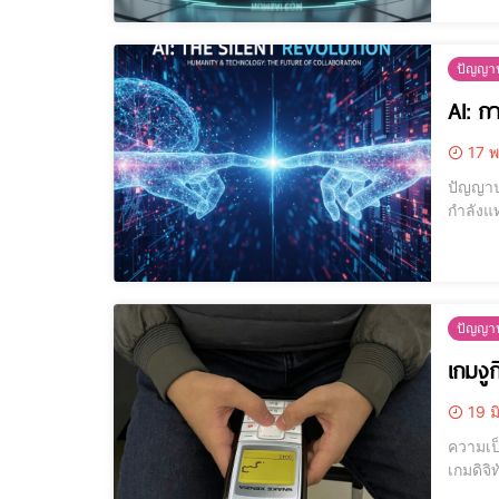
ปัญญาป
AI: กา
17 พ
ปัญญาปร
กำลังแ
ว่าเป็นการปฏิวั
ในการ
ปัญญาป
เกมงู
19 ม
ความเป็นมาของเกมงูกินหาง เกมงูกินห
เกมดิจิ
แนวที่ค