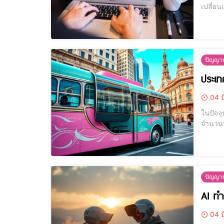
เปลี่ยน
โฆษณาผ่
แนวโน้
ปัญญาป
ประเท
04 ม
ในปัจจุ
จำนวนป
ยิ่งขึ้น ส
มามีบ
ปัญญาป
AI ทำ
04 ม