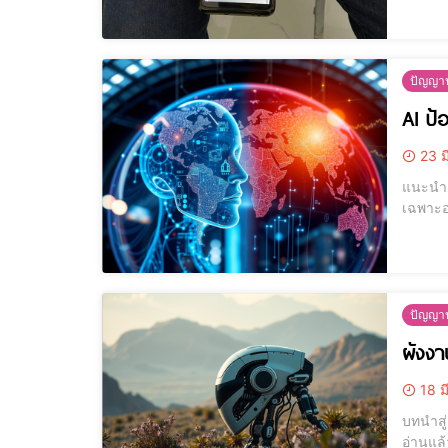
ผู้เล่น 
ปัญญาป
AI ป้
23 ม
แนะนำเทคโนโลยี AI ใ
เฉพาะอ
อย่างม
และการต
ปัญญาป
ผังงาน
18 ม
บทนำสู่การเรียนรู้เชิงลึก ถ้ามองภาพทั่
อ่านแล้