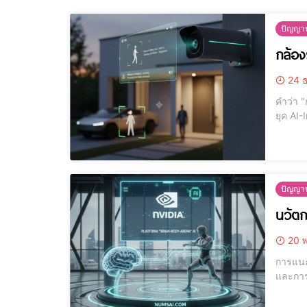
ปัญญาป
กล้อง
24 ธ
คำว่า "
ยุค AI-Int
เทคโนโล
การใช้ก
ปัญญาป
นวัตก
20 พ
การแนะนำ NVIDIA 
และการ
พัฒนาโ
เกี่ยวข