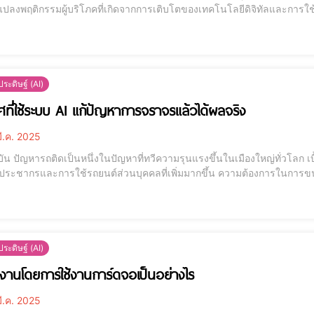
แปลงพฤติกรรมผู้บริโภคที่เกิดจากการเติบโตของเทคโนโลยีดิจิทัลและการใช้
านโซเชียลมีเดียและการตลาดผ่านอีเมล์เป็นกลยุทธ์หลักในการเข้าถึงกลุ่มเป้าห
มการตลาดออนไลน์ได้ม
ระดิษฐ์ (AI)
ศที่ใช้ระบบ AI แก้ปัญหาการจราจรแล้วได้ผลจริง
ี.ค. 2025
บัน ปัญหารถติดเป็นหนึ่งในปัญหาที่ทวีความรุนแรงขึ้นในเมืองใหญ่ทั่วโลก เบ
ระชากรและการใช้รถยนต์ส่วนบุคคลที่เพิ่มมากขึ้น ความต้องการในการขนส่
ิ่งนี้ทำให้มีความจำเป็นในการวิเคราะห์ปัญหารถติดอย่างรอบด้าน เพื่อหาทางออกที่ยั่งยืน เทคโนโลยี AI แก้ปัญ
ทบาทสำคัญ
ระดิษฐ์ (AI)
งานโดยการใช้งานการ์ดจอเป็นอย่างไร
ี.ค. 2025