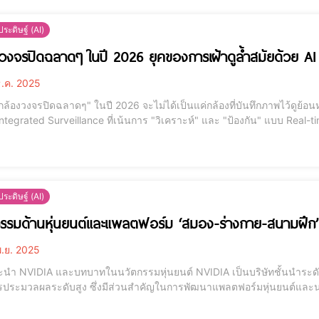
ระดิษฐ์ (AI)
วงจรปิดฉลาดๆ ในปี 2026 ยุคของการเฝ้าดูล้ำสมัยด้วย AI
.ค. 2025
กล้องวงจรปิดฉลาดๆ" ในปี 2026 จะไม่ได้เป็นแค่กล้องที่บันทึกภาพไว้ดูย้อนหลัง
egrated Surveillance ที่เน้นการ "วิเคราะห์" และ "ป้องกัน" แบบ Real-time การพัฒนาเทคโนโลยีกล้องวงจรปิด ในย
ยีมีการพัฒนาอย่างรวดเร็ว กล้องวงจรปิดหรือ CCTV ก็คือหนึ่งในเทคโนโลยีท
ล้องที่ส
ระดิษฐ์ (AI)
รรมด้านหุ่นยนต์และแพลตฟอร์ม ‘สมอง-ร่างกาย-สนามฝึก
.ย. 2025
และบทบาทในนวัตกรรมหุ่นยนต์ NVIDIA เป็นบริษัทชั้นนำระดับโลกที่มีชื่อเสียงในด้านการพัฒนาเทคโนโลยีกราฟิก
ประมวลผลระดับสูง ซึ่งมีส่วนสำคัญในการพัฒนาแพลตฟอร์มหุ่นยนต์และนวัต
ดย NVIDIA นั้นมีความสามารถในการประมวลผลข้อมูลขนาดใหญ่ที่มีความซั
้องกับหุ่นยนต์และ AI ทำให้สามารถสร้างหุ่นย