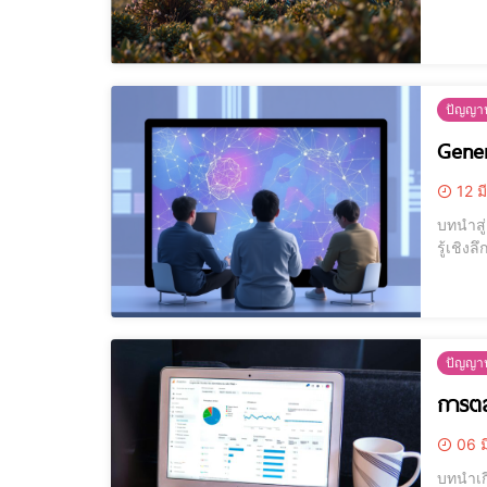
แบบนี้
ซึ่งเป็น
ปัญญาป
Gener
12 ม
บทนำสู่ Generative AI Generative AI เป็นส
รู้เชิง
ศิลปะ ก
เช่น รู
ปัญญาป
การตล
06 ม
บทนำเกี่ยวกับการตลาดออ