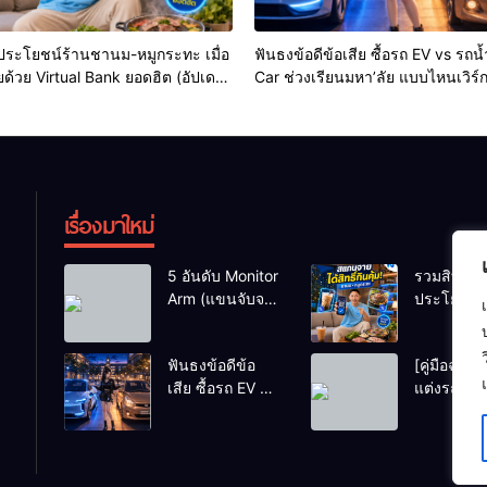
ประโยชน์ร้านชานม-หมูกระทะ เมื่อ
ฟันธงข้อดีข้อเสีย ซื้อรถ EV vs รถน
ด้วย Virtual Bank ยอดฮิต (อัปเดต
Car ช่วงเรียนมหา’ลัย แบบไหนเวิร์ก
เรื่องมาใหม่
5 อันดับ Monitor
รวมสิทธิ
Arm (แขนจับจอ)
ประโยชน์ร
แข็งแรง รับน้ำ
ชานม-หมู
หนักจอโปรไฟล์
เมื่อสแกนจ
ฟันธงข้อดีข้อ
[คู่มือฉบับเ
สีตรง สำหรับ
ด้วย Virtua
เสีย ซื้อรถ EV vs
แต่งรถ EV จ
สายตัดต่อวิดีโอที่
Bank ยอดฮ
รถน้ำมัน Eco
สไตล์ Y2K
ดีที่สุด
(อัปเดตล่าส
Car ช่วงเรียน
หลักพัน (ไม
มหา’ลัย แบบ
หมื่น) ให้น่
ไหนเวิร์กกว่า?
สุดเหวี่ยง