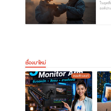
ในยุคท
องค์ปร
ประสิท
ประมวล
เรื่องมาใหม่
คอมพิวเตอร์