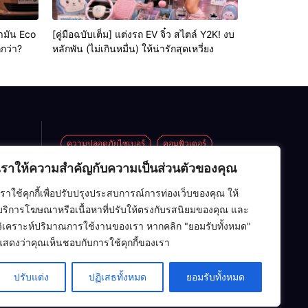
้ำมัน Eco
[คู่มือฉบับเต็ม] แต่งรถ EV จิ๋ว สไตล์ Y2K! งบ
กว่า?
หลักพัน (ไม่เกินหมื่น) ให้น่ารักสุดเหวี่ยง
ความปลอดภัยไซเบอร์
คอมพิวเตอร์
เราให้ความสำคัญกับความเป็นส่วนตัวของคุณ
ซอฟต์แวร์
ปัญญาประดิษฐ์ (AI)
้าน
เราใช้คุกกี้เพื่อปรับปรุงประสบการณ์การท่องเว็บของคุณ ให้
อาร์ดแวร์
เครือข่ายคอมพิวเตอร์
กระทะ
บริการโฆษณาหรือเนื้อหาที่ปรับให้ตรงกับรสนิยมของคุณ และ
่าย
เทคโนโลยี
โครงสร้างข้อมูล
ไอที
วิเคราะห์ปริมาณการใช้งานของเรา หากคลิก "ยอมรับทั้งหมด"
ต็ม]
l
แสดงว่าคุณเห็นชอบกับการใช้คุกกี้ของเรา
ิ๋ว
ิต
! งบ
ุด)
่เกิน
ปรับแต่ง
ปฏิเสธทั้งหมด
ยอมรับทั้งหมด
ารัก