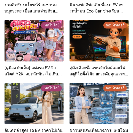
รวมสิทธิประโยชน์ร้านชานม-
ฟันธงข้อดีข้อเสีย ซื้อรถ EV vs
หมูกระทะ เมื่อสแกนจ่ายด้วย
รถน้ำมัน Eco Car ช่วงเรียน
Virtual Bank ยอดฮิต (อัปเดต
มหา’ลัย แบบไหนเวิร์กกว่า?
ล่าสุด)
เทคโนโลยี
คอมพิวเตอร์
[คู่มือฉบับเต็ม] แต่งรถ EV จิ๋ว
คู่มือเลือกซื้อแขนจับไมค์และไฟ
สไตล์ Y2K! งบหลักพัน (ไม่เกิน
สตูดิโอตั้งโต๊ะ ยกระดับคุณภาพ
หมื่น) ให้น่ารักสุดเหวี่ยง
สตรีมมิ่ง/ยูทูบเบอร์ ปี 2026
เทคโนโลยี
คอมพิวเตอร์
อัปเดตล่าสุด! รถ EV ราคาไม่เกิน
ข่าวหลุดสะเทือนวงการ! เผยโฉม