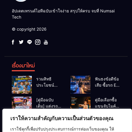
อัปเดตเทรนด์ไอทีฉบับเข้าใจง่าย สรุปให้ครบ จบที่ Numsai
Tech
© copyright 2026
เรื่องมาใหม่
รวมสิทธิ
ฟันธงข้อดีข้อ
ประโยชน์
เสีย ซื้อรถ EV
ร้านชานม-
vs รถน้ำมัน
หมูกระทะ เมื่อ
Eco Car ช่วง
[คู่มือฉบับ
คู่มือเลือกซื้อ
สแกนจ่ายด้วย
เรียนมหา’ลัย
เต็ม] แต่งรถ
แขนจับไมค์
Virtual Bank
แบบไหนเวิร์
EV จิ๋ว สไตล์
และไฟสตูดิโอ
ยอดฮิต
กกว่า?
เราให้ความสำคัญกับความเป็นส่วนตัวของคุณ
Y2K! งบหลัก
ตั้งโต๊ะ ยก
(อัปเดตล่าสุด)
พัน (ไม่เกิน
ระดับคุณภาพ
เราใช้คุกกี้เพื่อปรับปรุงประสบการณ์การท่องเว็บของคุณ ให้
หมื่น) ให้น่า
สตรีมมิ่ง/ยูทูบ
ความปลอดภัยไซเบอร์
คอมพิวเตอร์
ซอฟต์แวร์