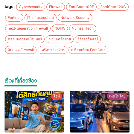
tags:
Cybersecurity
Firewall
FortiGate 100F
FortiGate 120G
Fortinet
IT Infrastructure
Network Security
next-generation firewall
NGFW
Numsai Tech
ความปลอดภัยไซเบอร์
ระบบเครือข่าย
รีวิวฮาร์ดแวร์
อัปเกรด Firewall
เครือข่ายองค์กร
เปรียบเทียบ FortiGate
เรื่องที่เกี่ยวข้อง
ไอที
เทคโนโลยี