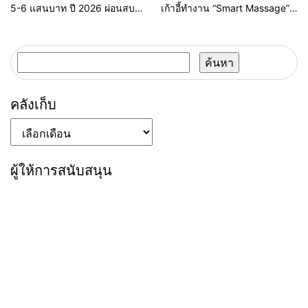
5-6 แสนบาท ปี 2026 ผ่อนสบาย
เก้าอี้ทำงาน “Smart Massage”
กระเป๋า เอาใจวัยเรียนและ
ซีรีส์ใหม่ที่ Numsai Tech ค้นพบ
นักศึกษา พร้อมเจาะลึก
เทคโนโลยี AI และความปลอดภัย
ค้นหา
ไซเบอร์
สำหรับ:
คลังเก็บ
คลัง
เก็บ
ผู้ให้การสนับสนุน