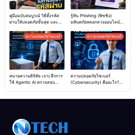
คู่มือฉบับสมบูรณ์ วิธีตั้งรหัส
รู้ทัน Phishing (ฟิชชิง)
ผ่านให้ปลอดภัยขั้นสุด และ
มหันตภัยหลอกลวงออนไลน์คือ
การใช้งาน Password
อะไร และวิธีสังเกตเพื่อป้องกัน
Manager อย่างมืออาชีพ
ตัว
ความปลอดภัยไซเบอร์
ความปลอดภัยไซเบอร์
ทนายความดิจิทัล เจาะลึกการ
ความปลอดภัยไซเบอร์
ใช้ Agentic AI ตรวจสอบ
(Cybersecurity) คืออะไร?
สัญญา ประเมินความเสี่ยง
ทำไมถึงสำคัญ และวิธีป้องกัน
และร่างเอกสารทางกฎหมาย
ข้อมูลของคุณในยุคดิจิทัล
อย่างมืออาชีพ