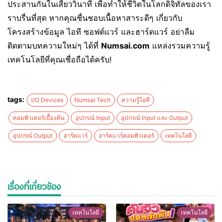
ประสานกันในเสี้ยววินาที เพื่อทำให้ชีวิตในโลกดิจิทัลของเรา
ราบรื่นที่สุด หากคุณชื่นชอบเนื้อหาสาระดีๆ เกี่ยวกับ
โครงสร้างข้อมูล ไอที ซอฟต์แวร์ และฮาร์ดแวร์ อย่าลืม
ติดตามบทความใหม่ๆ ได้ที่
Numsai.com
แหล่งรวมความรู้
เทคโนโลยีที่คุณเชื่อถือได้ครับ!
tags:
I/O Devices
Numsai Tech
ความรู้ไอที
คอมพิวเตอร์เบื้องต้น
อุปกรณ์ Input
อุปกรณ์ Input และ Output
อุปกรณ์ Output
ฮาร์ดแวร์
ฮาร์ดแวร์คอมพิวเตอร์
เทคโนโลยี
เรื่องที่เกี่ยวข้อง
เทคโนโลยี
เทคโนโลยี