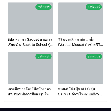
อาร์ดแวร์
อาร์ดแวร์
อัปเดตราคา Gadget สายการ
รีวิวเจาะลึกเมาส์แนวตั้ง
เรียนช่วง Back to School รุ่น
(Vertical Mouse) ตัวช่วยชีวิต
ไหนลดแรงสุด? คุ้มค่าที่สุด!
ชาวออฟฟิศ ลดอาการปวดข้อ
มือจากการคลิก 8 ชั่วโมง!
อาร์ดแวร์
อาร์ดแวร์
เจาะลึกข่าวลือ! โน้ตบุ๊กราคา
ฟันธง! โน้ตบุ๊ก AI PC รุ่น
ประหยัดเพื่อการศึกษารุ่นใหม่
ประหยัด ดีจริงไหม? นักศึกษา
จะมาจริงในปีนี้หรือไม่? |
จำเป็นต้องใช้หรือยัง
Numsai Tech