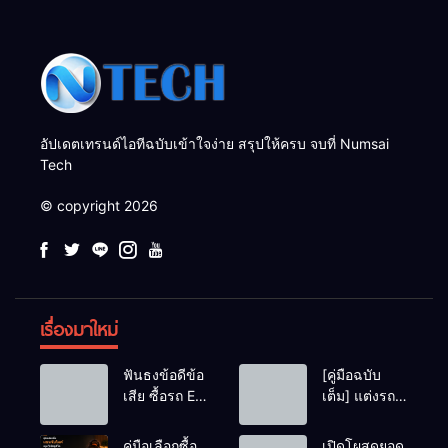
อัปเดตเทรนด์ไอทีฉบับเข้าใจง่าย สรุปให้ครบ จบที่ Numsai
Tech
© copyright 2026
เรื่องมาใหม่
ฟันธงข้อดีข้อ
[คู่มือฉบับ
เสีย ซื้อรถ EV
เต็ม] แต่งรถ
vs รถน้ำมัน
EV จิ๋ว สไตล์
Eco Car ช่วง
Y2K! งบหลัก
คู่มือเลือกซื้อ
เปิดโผสุดยอด