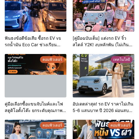
ฟันธงข้อดีข้อเสีย ซื้อรถ EV vs
[คู่มือฉบับเต็ม] แต่งรถ EV จิ๋ว
รถน้ำมัน Eco Car ช่วงเรียน
สไตล์ Y2K! งบหลักพัน (ไม่เกิน
มหา’ลัย แบบไหนเวิร์กกว่า?
หมื่น) ให้น่ารักสุดเหวี่ยง
คอมพิวเตอร์
เทคโนโลยี
คู่มือเลือกซื้อแขนจับไมค์และไฟ
อัปเดตล่าสุด! รถ EV ราคาไม่เกิน
สตูดิโอตั้งโต๊ะ ยกระดับคุณภาพ
5-6 แสนบาท ปี 2026 ผ่อนสบาย
สตรีมมิ่ง/ยูทูบเบอร์ ปี 2026
กระเป๋า เอาใจวัยเรียนและ
นักศึกษา พร้อมเจาะลึก
คอมพิวเตอร์
คอมพิวเตอร์
เทคโนโลยี AI และความปลอดภัย
ไซเบอร์