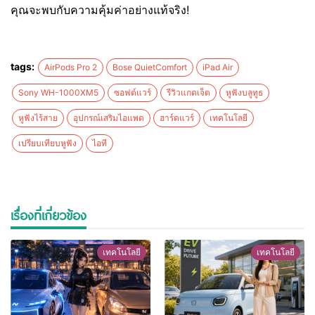
คุณจะพบกับความคุ้มค่าอย่างแท้จริง!
tags:
AirPods Pro 2
Bose QuietComfort
iPad Air
Sony WH-1000XM5
ซอฟต์แวร์
รีวิวแกดเจ็ต
หูฟังบลูทูธ
หูฟังไร้สาย
อุปกรณ์เสริมไอแพด
ฮาร์ดแวร์
เทคโนโลยี
เปรียบเทียบหูฟัง
ไอที
เรื่องที่เกี่ยวข้อง
เทคโนโลยี
เทคโนโลยี