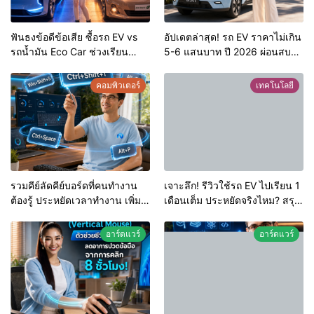
ฟันธงข้อดีข้อเสีย ซื้อรถ EV vs
อัปเดตล่าสุด! รถ EV ราคาไม่เกิน
รถน้ำมัน Eco Car ช่วงเรียน
5-6 แสนบาท ปี 2026 ผ่อนสบาย
มหา’ลัย แบบไหนเวิร์กกว่า?
กระเป๋า เอาใจวัยเรียนและ
นักศึกษา พร้อมเจาะลึก
คอมพิวเตอร์
เทคโนโลยี
เทคโนโลยี AI และความปลอดภัย
ไซเบอร์
รวมคีย์ลัดคีย์บอร์ดที่คนทำงาน
เจาะลึก! รีวิวใช้รถ EV ไปเรียน 1
ต้องรู้ ประหยัดเวลาทำงาน เพิ่ม
เดือนเต็ม ประหยัดจริงไหม? สรุป
ประสิทธิภาพแบบมืออาชีพ
ค่าใช้จ่ายจริงเทียบกับน้ำมัน
อาร์ดแวร์
อาร์ดแวร์