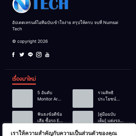
อัปเดตเทรนด์ไอทีฉบับเข้าใจง่าย สรุปให้ครบ จบที่ Numsai
Tech
© copyright 2026
เรื่องมาใหม่
5 อันดับ
รวมสิทธิ
Monitor Arm
ประโยชน์
(แขนจับจอ)
ร้านชานม-
แข็งแรง รับ
หมูกระทะ เมื่อ
ฟันธงข้อดีข้อ
[คู่มือฉบับ
น้ำหนักจอ
สแกนจ่ายด้วย
เสีย ซื้อรถ EV
เต็ม] แต่งรถ
โปรไฟล์สีตรง
Virtual Bank
vs รถน้ำมัน
EV จิ๋ว สไตล์
สำหรับสายตัด
ยอดฮิต
เราให้ความสำคัญกับความเป็นส่วนตัวของคุณ
Eco Car ช่วง
Y2K! งบหลัก