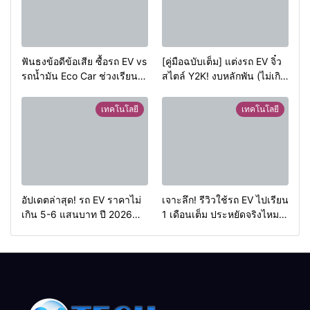
ฟันธงข้อดีข้อเสีย ซื้อรถ EV vs
[คู่มือฉบับเต็ม] แต่งรถ EV จิ๋ว
รถน้ำมัน Eco Car ช่วงเรียน
สไตล์ Y2K! งบหลักพัน (ไม่เกิน
มหา’ลัย แบบไหนเวิร์กกว่า?
หมื่น) ให้น่ารักสุดเหวี่ยง
เทคโนโลยี
เทคโนโลยี
อัปเดตล่าสุด! รถ EV ราคาไม่
เจาะลึก! รีวิวใช้รถ EV ไปเรียน
เกิน 5-6 แสนบาท ปี 2026
1 เดือนเต็ม ประหยัดจริงไหม?
ผ่อนสบายกระเป๋า เอาใจวัย
สรุปค่าใช้จ่ายจริงเทียบกับ
เรียนและนักศึกษา พร้อมเจาะ
น้ำมัน
ลึกเทคโนโลยี AI และความ
ปลอดภัยไซเบอร์