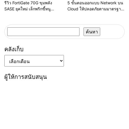
รีวิว FortiGate 70G ขุมพลัง
5 ขั้นตอนออกแบบ Network บน
SASE ยุคใหม่ เล็กพริกขี้หนู
Cloud ให้ปลอดภัยตามมาตรฐาน
สำหรับธุรกิจไทย
สากล (Shared Responsibility
Model
ค้นหา
สำหรับ:
คลังเก็บ
คลัง
เก็บ
ผู้ให้การสนับสนุน