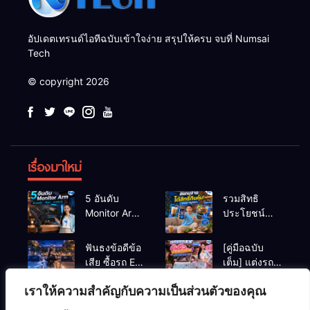
อัปเดตเทรนด์ไอทีฉบับเข้าใจง่าย สรุปให้ครบ จบที่ Numsai
Tech
© copyright 2026
เรื่องมาใหม่
5 อันดับ
รวมสิทธิ
Monitor Arm
ประโยชน์
(แขนจับจอ)
ร้านชานม-
แข็งแรง รับ
หมูกระทะ เมื่อ
ฟันธงข้อดีข้อ
[คู่มือฉบับ
น้ำหนักจอ
สแกนจ่ายด้วย
เสีย ซื้อรถ EV
เต็ม] แต่งรถ
โปรไฟล์สีตรง
Virtual Bank
vs รถน้ำมัน
EV จิ๋ว สไตล์
สำหรับสายตัด
ยอดฮิต
เราให้ความสำคัญกับความเป็นส่วนตัวของคุณ
Eco Car ช่วง
Y2K! งบหลัก
ต่อวิดีโอที่ดี
(อัปเดตล่าสุด)
เรียนมหา’ลัย
พัน (ไม่เกิน