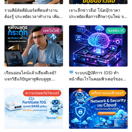
รวมคีย์ลัดคีย์บอร์ดที่คนทำงาน
เจาะลึกข่าวลือ! โน้ตบุ๊กราคา
ต้องรู้ ประหยัดเวลาทำงาน เพิ่ม
ประหยัดเพื่อการศึกษารุ่นใหม่ จะ
ประสิทธิภาพแบบมืออาชีพ
มาจริงในปีนี้หรือไม่? | Numsai
Tech
เทคโนโลยี
ซอฟต์แวร์
เรียนออนไลน์แล้วเสียงดีเลย์?
ระบบปฏิบัติการ (OS) ทำ
แจกวิธีแก้ปัญหาหูฟังบลูทูธ
หน้าที่อะไรในคอมพิวเตอร์ของ
กระตุกบน Windows และ Mac
คุณ? เจาะลึกทุกกลไกเบื้องหลัง
ฉบับสมบูรณ์สำหรับนักศึกษา
การทำงาน
ความปลอดภัยไซเบอร์
เครือข่ายคอมพิวเตอร์