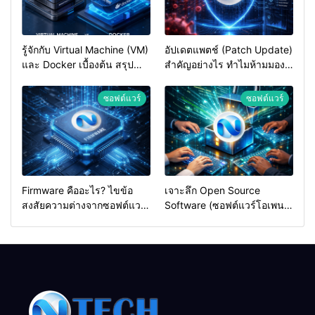
รู้จักกับ Virtual Machine (VM)
อัปเดตแพตช์ (Patch Update)
และ Docker เบื้องต้น สรุป
สำคัญอย่างไร ทำไมห้ามมอง
ความต่างและวิธีเลือกใช้ฉบับ
ข้ามเด็ดขาด
เข้าใจง่าย
ซอฟต์แวร์
ซอฟต์แวร์
Firmware คืออะไร? ไขข้อ
เจาะลึก Open Source
สงสัยความต่างจากซอฟต์แวร์
Software (ซอฟต์แวร์โอเพน
ทั่วไป (ฉบับเข้าใจง่าย)
ซอร์ส) คืออะไร? สรุปครบจบ
สำหรับสายไอที