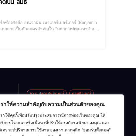
ะคดีเบน สมิธ
า แต่กลายเป็นตัวละครสำคัญใน "มหากาพย์ทุนเทาข้าม
ความปลอดภัยไซเบอร์
คอมพิวเตอร์
เราให้ความสำคัญกับความเป็นส่วนตัวของคุณ
ซอฟต์แวร์
ปัญญาประดิษฐ์ (AI)
้าน
เราใช้คุกกี้เพื่อปรับปรุงประสบการณ์การท่องเว็บของคุณ ให้
อาร์ดแวร์
เครือข่ายคอมพิวเตอร์
กระทะ
บริการโฆษณาหรือเนื้อหาที่ปรับให้ตรงกับรสนิยมของคุณ และ
่าย
เทคโนโลยี
โครงสร้างข้อมูล
ไอที
วิเคราะห์ปริมาณการใช้งานของเรา หากคลิก "ยอมรับทั้งหมด"
ต็ม]
l