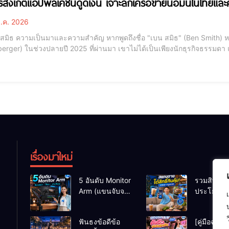
ารสังเกตแอปพลิเคชันดูดเงิน เจาะลึกเครือข่ายนอมินีในไทยแล
.ค. 2026
และความสำคัญ หากพูดถึงชื่อ "เบน สมิธ" (Ben Smith) หรือชื่อจริงคือ เบนจามิน เมาเออร์เบอร์เกอร์ (Benjamin
erger) ในช่วงปลายปี 2025 ที่ผ่านมา เขาไม่ได้เป็นเพียงนักธุรกิจธรรมด
ฐสภาไทย บทความนี้จะพาคุณไปเจาะลึกเบื้องหลังที่ซับซ้อน ตั้งแต่เครือข่ายความสัมพันธ์ระดับสูง ไปจนถึงกลไก
นโลยีที่ใช้ใ
เรื่องมาใหม่
5 อันดับ Monitor
รวมสิทธิ
Arm (แขนจับจอ)
ประโยชน์ร
แข็งแรง รับน้ำ
ชานม-หมู
หนักจอโปรไฟล์
เมื่อสแกนจ
ฟันธงข้อดีข้อ
[คู่มือฉบับเ
สีตรง สำหรับ
ด้วย Virtua