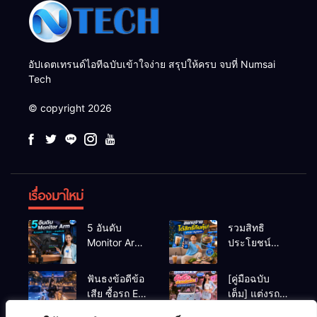
อัปเดตเทรนด์ไอทีฉบับเข้าใจง่าย สรุปให้ครบ จบที่ Numsai
Tech
© copyright 2026
เรื่องมาใหม่
5 อันดับ
รวมสิทธิ
Monitor Arm
ประโยชน์
(แขนจับจอ)
ร้านชานม-
แข็งแรง รับ
หมูกระทะ เมื่อ
ฟันธงข้อดีข้อ
[คู่มือฉบับ
น้ำหนักจอ
สแกนจ่ายด้วย
เสีย ซื้อรถ EV
เต็ม] แต่งรถ
โปรไฟล์สีตรง
Virtual Bank
vs รถน้ำมัน
EV จิ๋ว สไตล์
สำหรับสายตัด
ยอดฮิต