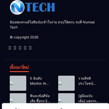
อัปเดตเทรนด์ไอทีฉบับเข้าใจง่าย สรุปให้ครบ จบที่ Numsai
Tech
© copyright 2026
เรื่องมาใหม่
5 อันดับ
รวมสิทธิ
Monitor Arm
ประโยชน์
(แขนจับจอ)
ร้านชานม-
แข็งแรง รับ
หมูกระทะ เมื่อ
ฟันธงข้อดีข้อ
[คู่มือฉบับ
น้ำหนักจอ
สแกนจ่ายด้วย
เสีย ซื้อรถ EV
เต็ม] แต่งรถ
โปรไฟล์สีตรง
Virtual Bank
vs รถน้ำมัน
EV จิ๋ว สไตล์
สำหรับสายตัด
ยอดฮิต