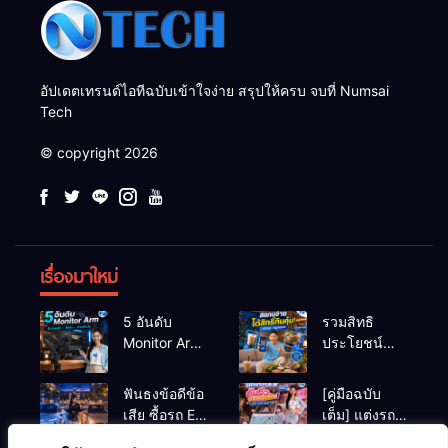
อัปเดตเทรนด์ไอทีฉบับเข้าใจง่าย สรุปให้ครบ จบที่ Numsai
Tech
© copyright 2026
เรื่องมาใหม่
5 อันดับ
รวมสิทธิ
Monitor Arm
ประโยชน์
(แขนจับจอ)
ร้านชานม-
แข็งแรง รับ
หมูกระทะ เมื่อ
ฟันธงข้อดีข้อ
[คู่มือฉบับ
น้ำหนักจอ
สแกนจ่ายด้วย
เสีย ซื้อรถ EV
เต็ม] แต่งรถ
โปรไฟล์สีตรง
Virtual Bank
vs รถน้ำมัน
EV จิ๋ว สไตล์
สำหรับสายตัด
ยอดฮิต