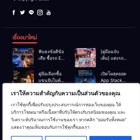
เรื่องมาใหม่
ฟันธงข้อดีข้อ
[คู่มือฉบับ
เสีย ซื้อรถ EV
เต็ม] แต่งรถ
vs รถน้ำมัน
EV จิ๋ว สไตล์
Eco Car ช่วง
Y2K! งบหลัก
คู่มือเลือกซื้อ
เปิดโผสุดยอด
เรียนมหา’ลัย
พัน (ไม่เกิน
แขนจับไมค์
App Stack
แบบไหนเวิร์
หมื่น) ให้น่า
และไฟสตูดิโอ
สำหรับเด็กจบ
กกว่า?
รักสุดเหวี่ยง
เราให้ความสำคัญกับความเป็นส่วนตัวของคุณ
ตั้งโต๊ะ ยก
ใหม่สาย Tech
ระดับคุณภาพ
เตรียมพร้อม
เราใช้คุกกี้เพื่อปรับปรุงประสบการณ์การท่องเว็บของคุณ ให้
สตรีมมิ่ง/ยูทูบ
ก่อนเริ่มงาน
ความปลอดภัยไซเบอร์
คอมพิวเตอร์
ซอฟต์แวร์
บริการโฆษณาหรือเนื้อหาที่ปรับให้ตรงกับรสนิยมของคุณ และ
เบอร์ ปี 2026
จริง
ปัญญาประดิษฐ์ (AI)
อาร์ดแวร์
เครือข่ายคอมพิวเตอร์
วิเคราะห์ปริมาณการใช้งานของเรา หากคลิก "ยอมรับทั้งหมด"
แสดงว่าคุณเห็นชอบกับการใช้คุกกี้ของเรา
เทคโนโลยี
โครงสร้างข้อมูล
ไอที