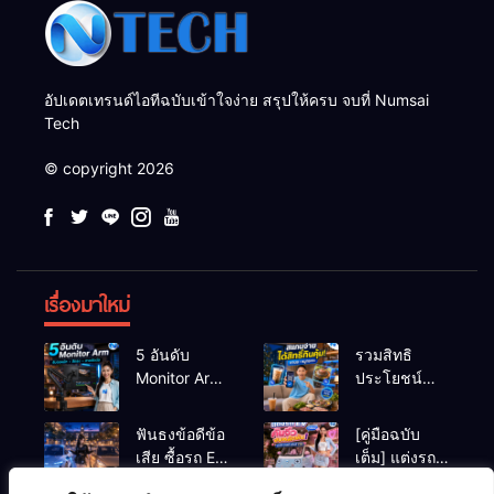
อัปเดตเทรนด์ไอทีฉบับเข้าใจง่าย สรุปให้ครบ จบที่ Numsai
Tech
© copyright 2026
เรื่องมาใหม่
5 อันดับ
รวมสิทธิ
Monitor Arm
ประโยชน์
(แขนจับจอ)
ร้านชานม-
แข็งแรง รับ
หมูกระทะ เมื่อ
ฟันธงข้อดีข้อ
[คู่มือฉบับ
น้ำหนักจอ
สแกนจ่ายด้วย
เสีย ซื้อรถ EV
เต็ม] แต่งรถ
โปรไฟล์สีตรง
Virtual Bank
vs รถน้ำมัน
EV จิ๋ว สไตล์
สำหรับสายตัด
ยอดฮิต