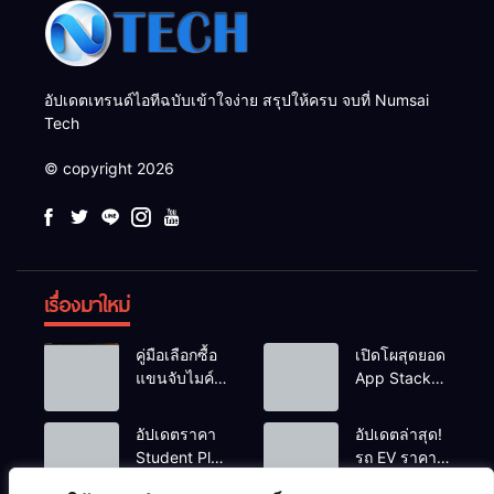
อัปเดตเทรนด์ไอทีฉบับเข้าใจง่าย สรุปให้ครบ จบที่ Numsai
Tech
© copyright 2026
เรื่องมาใหม่
คู่มือเลือกซื้อ
เปิดโผสุดยอด
แขนจับไมค์
App Stack
และไฟสตูดิโอ
สำหรับเด็กจบ
ตั้งโต๊ะ ยก
ใหม่สาย Tech
อัปเดตราคา
อัปเดตล่าสุด!
ระดับคุณภาพ
เตรียมพร้อม
Student Plan
รถ EV ราคา
สตรีมมิ่ง/ยูทูบ
ก่อนเริ่มงาน
แพ็กเกจนัก
ไม่เกิน 5-6
เบอร์ ปี 2026
จริง