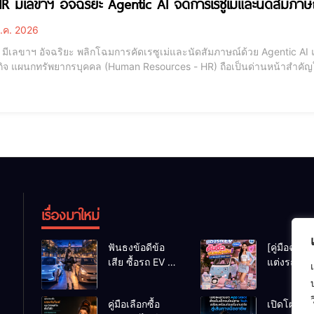
 HR มีเลขาฯ อัจฉริยะ Agentic AI จัดการเรซูเม่และนัดสัมภาษ
.ค. 2026
มีเลขาฯ อัจฉริยะ พลิกโฉมการคัดเรซูเม่และนัดสัมภาษณ์ด้วย Agentic AI แบบครบวงจร ในยุคที่ข้อมูลและเ
กิจ แผนกทรัพยากรบุคคล (Human Resources - HR) ถือเป็นด่านหน้าสำคัญในก
กที่บั่นทอนเวลาและพลังงานของ HR มากที่สุดคือ "งานแอดมิน (Administrat
บับ และการส่งอีเมลเพื่อ
เรื่องมาใหม่
ฟันธงข้อดีข้อ
[คู่มือฉบับเ
เสีย ซื้อรถ EV vs
แต่งรถ EV จ
รถน้ำมัน Eco
สไตล์ Y2K
Car ช่วงเรียน
หลักพัน (ไม
คู่มือเลือกซื้อ
เปิดโผสุด
มหา’ลัย แบบ
หมื่น) ให้น่