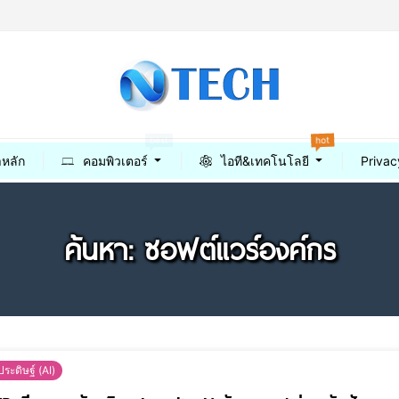
hot
best
าหลัก
คอมพิวเตอร์
ไอที&เทคโนโลยี
Privac
ค้นหา: ซอฟต์แวร์องค์กร
ระดิษฐ์ (AI)