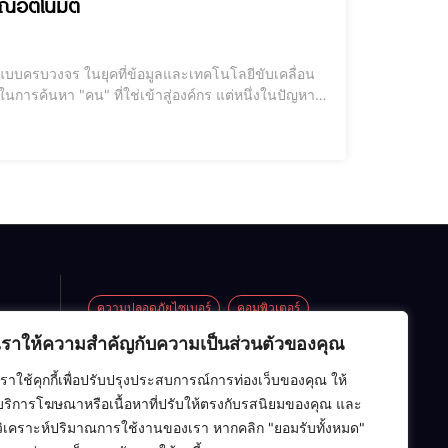
ณ์อัตโนมัติ
ทคโนโลยีขับเคลื่อน
ารค้นหา "คน" ที่ใช่เข้าสู่องค์กร แต่หนึ่งในปัญหา
ive Tasks)" โดยเฉพาะการนั่งคัดกรองเรซูเม่นับร้อย
ความปลอดภัยไซเบอร์
คอมพิวเตอร์
เราให้ความสำคัญกับความเป็นส่วนตัวของคุณ
ซอฟต์แวร์
ปัญญาประดิษฐ์ (AI)
ต็ม]
ิ๋ว
เราใช้คุกกี้เพื่อปรับปรุงประสบการณ์การท่องเว็บของคุณ ให้
อาร์ดแวร์
เครือข่ายคอมพิวเตอร์
! งบ
บริการโฆษณาหรือเนื้อหาที่ปรับให้ตรงกับรสนิยมของคุณ และ
่เกิน
เทคโนโลยี
โครงสร้างข้อมูล
ไอที
วิเคราะห์ปริมาณการใช้งานของเรา หากคลิก "ยอมรับทั้งหมด"
ยอด
ารัก