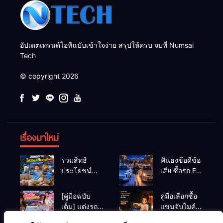
อัปเดตเทรนด์ไอทีฉบับเข้าใจง่าย สรุปให้ครบ จบที่ Numsai
Tech
© copyright 2026
เรื่องมาใหม่
รวมสิทธิ
ฟันธงข้อดีข้อ
ประโยชน์
เสีย ซื้อรถ EV
ร้านชานม-
vs รถน้ำมัน
หมูกระทะ เมื่อ
Eco Car ช่วง
[คู่มือฉบับ
คู่มือเลือกซื้อ
สแกนจ่ายด้วย
เรียนมหา’ลัย
เต็ม] แต่งรถ
แขนจับไมค์
Virtual Bank
แบบไหนเวิร์
EV จิ๋ว สไตล์
และไฟสตูดิโอ
ยอดฮิต
กกว่า?