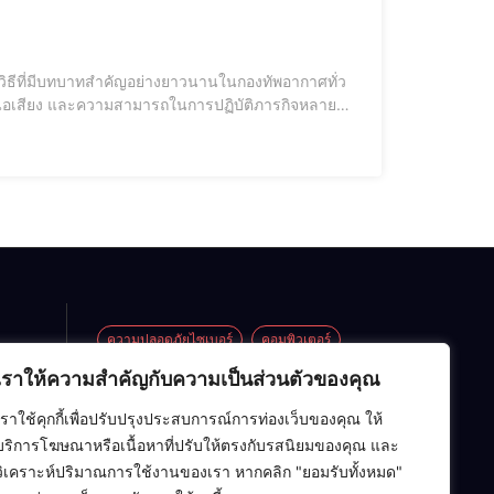
ยุทธวิธีที่มีบทบาทสำคัญอย่างยาวนานในกองทัพอากาศทั่ว
นือเสียง และความสามารถในการปฏิบัติภารกิจหลาย
ความปลอดภัยไซเบอร์
คอมพิวเตอร์
เราให้ความสำคัญกับความเป็นส่วนตัวของคุณ
ซอฟต์แวร์
ปัญญาประดิษฐ์ (AI)
ข้อ
 EV vs
เราใช้คุกกี้เพื่อปรับปรุงประสบการณ์การท่องเว็บของคุณ ให้
อาร์ดแวร์
เครือข่ายคอมพิวเตอร์
Eco
บริการโฆษณาหรือเนื้อหาที่ปรับให้ตรงกับรสนิยมของคุณ และ
ียน
เทคโนโลยี
โครงสร้างข้อมูล
ไอที
วิเคราะห์ปริมาณการใช้งานของเรา หากคลิก "ยอมรับทั้งหมด"
้อ
บบ