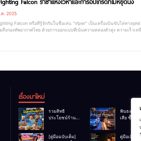
Fighting Falcon ราชาแห่งเวหาและการอัปเกรดที่ไม่หยุดนิ่ง
.ค. 2025
ghting Falcon หรือที่รู้จักกันในชื่อเล่น "Viper" เป็นเครื่องบินขับไล่ทาง
มถึงกองทัพอากาศไทย ด้วยการออกแบบที่เน้นความคล่องตัวสูง ความเร็วเห
ขับไล่ทางยุทธวิธีที่รู้จักในชื่อ Viper ประวัติและการพัฒนาของ F-16 F-16 Fighting
 หรือท
เรื่องมาใหม่
รวมสิทธิ
ฟันธงข้อดี
ประโยชน์ร้าน
เสีย ซื้อรถ
ชานม-หมูกระทะ
รถน้ำมัน 
เมื่อสแกนจ่าย
Car ช่วงเร
[คู่มือฉบับเต็ม]
คู่มือเลือกซื
ด้วย Virtual
มหา’ลัย แ