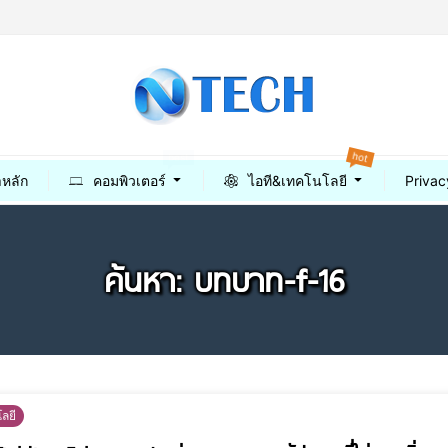
hot
best
าหลัก
คอมพิวเตอร์
ไอที&เทคโนโลยี
Privac
ค้นหา: บทบาท-f-16
ลยี