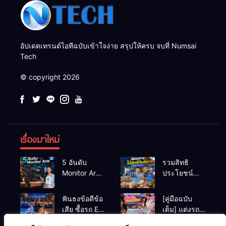
อัปเดตเทรนด์ไอทีฉบับเข้าใจง่าย สรุปให้ครบ จบที่ Numsai
Tech
© copyright 2026
เรื่องมาใหม่
5 อันดับ
รวมสิทธิ
Monitor Arm
ประโยชน์
(แขนจับจอ)
ร้านชานม-
แข็งแรง รับ
หมูกระทะ เมื่อ
ฟันธงข้อดีข้อ
[คู่มือฉบับ
น้ำหนักจอ
สแกนจ่ายด้วย
เสีย ซื้อรถ EV
เต็ม] แต่งรถ
โปรไฟล์สีตรง
Virtual Bank
vs รถน้ำมัน
EV จิ๋ว สไตล์
สำหรับสายตัด
ยอดฮิต