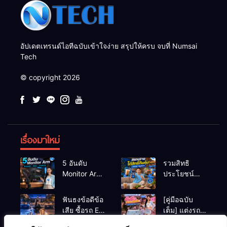
อัปเดตเทรนด์ไอทีฉบับเข้าใจง่าย สรุปให้ครบ จบที่ Numsai
Tech
© copyright 2026
เรื่องมาใหม่
5 อันดับ
รวมสิทธิ
Monitor Arm
ประโยชน์
(แขนจับจอ)
ร้านชานม-
แข็งแรง รับ
หมูกระทะ เมื่อ
ฟันธงข้อดีข้อ
[คู่มือฉบับ
น้ำหนักจอ
สแกนจ่ายด้วย
เสีย ซื้อรถ EV
เต็ม] แต่งรถ
โปรไฟล์สีตรง
Virtual Bank
vs รถน้ำมัน
EV จิ๋ว สไตล์
สำหรับสายตัด
ยอดฮิต