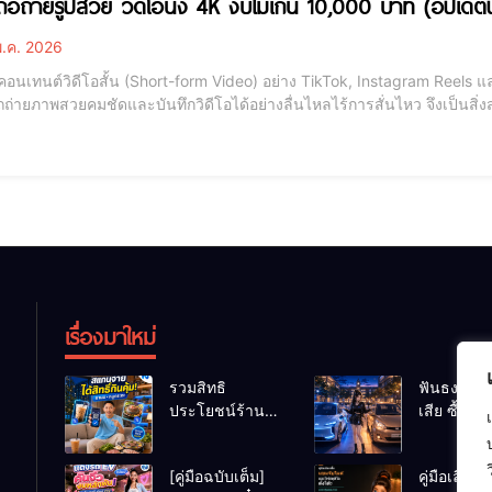
ถือถ่ายรูปสวย วิดีโอนิ่ง 4K งบไม่เกิน 10,000 บาท (อัป
.ค. 2026
่คอนเทนต์วิดีโอสั้น (Short-form Video) อย่าง TikTok, Instagram Reels 
ถ่ายภาพสวยคมชัดและบันทึกวิดีโอได้อย่างลื่นไหลไร้การสั่นไหว จึงเป็นส
ือที่จะถ่ายวิดีโอ 4K และมีระบบกันสั่น (OIS/EIS) ดีเยี่ยมนั้นต้องเป็นระดับเ
และถ่ายทอดลง
เรื่องมาใหม่
รวมสิทธิ
ฟันธงข้อดี
ประโยชน์ร้าน
เสีย ซื้อรถ
ชานม-หมูกระทะ
รถน้ำมัน 
เมื่อสแกนจ่าย
Car ช่วงเร
[คู่มือฉบับเต็ม]
คู่มือเลือกซื
ด้วย Virtual
มหา’ลัย แ