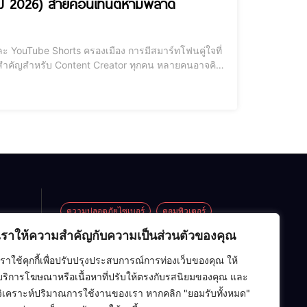
เดตปี 2026) สายคอนเทนต์ห้ามพลาด
และ YouTube Shorts ครองเมือง การมีสมาร์ทโฟนคู่ใจที่
ิ่งสำคัญสำหรับ Content Creator ทุกคน หลายคนอาจคิด
รือธงราคาแพงเท่านั้น แต่ในปี 2026 นี้ เทคโนโลยีได้ถูก
ความปลอดภัยไซเบอร์
คอมพิวเตอร์
เราให้ความสำคัญกับความเป็นส่วนตัวของคุณ
ซอฟต์แวร์
ปัญญาประดิษฐ์ (AI)
ข้อ
 EV vs
เราใช้คุกกี้เพื่อปรับปรุงประสบการณ์การท่องเว็บของคุณ ให้
อาร์ดแวร์
เครือข่ายคอมพิวเตอร์
Eco
บริการโฆษณาหรือเนื้อหาที่ปรับให้ตรงกับรสนิยมของคุณ และ
ียน
เทคโนโลยี
โครงสร้างข้อมูล
ไอที
วิเคราะห์ปริมาณการใช้งานของเรา หากคลิก "ยอมรับทั้งหมด"
้อ
บบ