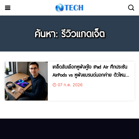
ค้นหา: รีวิวแกดเจ็ต
เคล็ดลับเลือกหูฟังคู่ใจ iPad Air ศึกประชัน
AirPods vs หูฟังแบรนด์นอกค่าย ตัวไหน
คุ้มกว่ากัน? (อัปเดตล่าสุด)
07 ก.ค. 2026