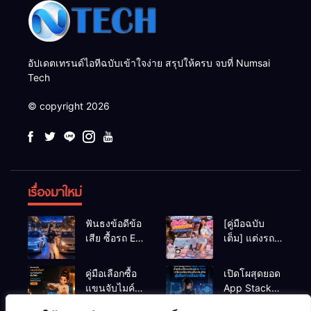
อัปเดตเทรนด์ไอทีฉบับเข้าใจง่าย สรุปให้ครบ จบที่ Numsai
Tech
© copyright 2026
เรื่องมาใหม่
ฟันธงข้อดีข้อ
[คู่มือฉบับ
เสีย ซื้อรถ EV
เต็ม] แต่งรถ
vs รถน้ำมัน
EV จิ๋ว สไตล์
Eco Car ช่วง
Y2K! งบหลัก
คู่มือเลือกซื้อ
เปิดโผสุดยอด
เรียนมหา’ลัย
พัน (ไม่เกิน
แขนจับไมค์
App Stack
แบบไหนเวิร์
หมื่น) ให้น่า
และไฟสตูดิโอ
สำหรับเด็กจบ
กกว่า?
รักสุดเหวี่ยง