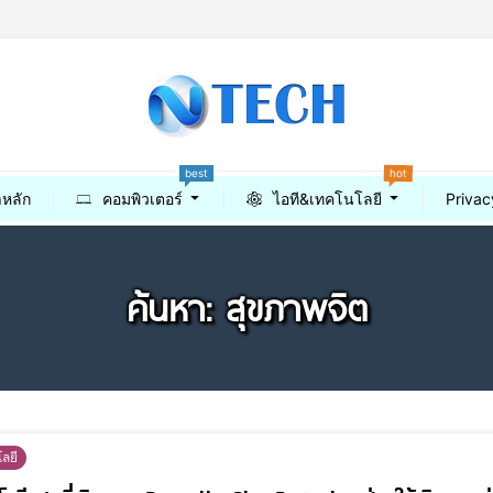
hot
best
าหลัก
คอมพิวเตอร์
ไอที&เทคโนโลยี
Privac
ค้นหา: สุขภาพจิต
ลยี