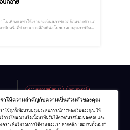
รผ่อนคลาย
่อยู่อาศัยหรือที่ทำงานอาจมีอิทธิพลโดยตรงต่อสุขภาพจิต
สงบและผ่อนคลาย นอกจากนี้ยังมีการวิจัยมากมายที่แสดง
ความปลอดภัยไซเบอร์
คอมพิวเตอร์
เราให้ความสำคัญกับความเป็นส่วนตัวของคุณ
ซอฟต์แวร์
ปัญญาประดิษฐ์ (AI)
ข้อ
 EV vs
เราใช้คุกกี้เพื่อปรับปรุงประสบการณ์การท่องเว็บของคุณ ให้
อาร์ดแวร์
เครือข่ายคอมพิวเตอร์
Eco
บริการโฆษณาหรือเนื้อหาที่ปรับให้ตรงกับรสนิยมของคุณ และ
ียน
เทคโนโลยี
โครงสร้างข้อมูล
ไอที
วิเคราะห์ปริมาณการใช้งานของเรา หากคลิก "ยอมรับทั้งหมด"
้อ
บบ