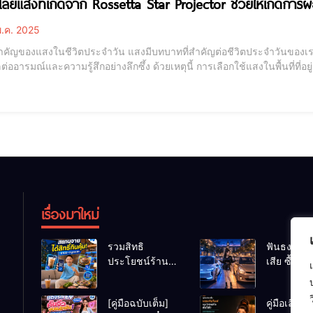
โลยีแสงที่เกิดจาก Rossetta Star Projector ช่วยให้เกิดกา
.ค. 2025
ระจำวัน แสงมีบทบาทที่สำคัญต่อชีวิตประจำวันของเรา ไม่เพียงแต่ทำให้เรามองเห็นสภาพแวดล้อมรอบตัว แต่
ลต่ออารมณ์และความรู้สึกอย่างลึกซึ้ง ด้วยเหตุนี้ การเลือกใช้แสงในพื้นที่ที
มรู้สึกของเรา แสงที่เหมาะสมสามารถสร้างบรรยากาศที่ดี ช่วยให้เรารู้สึก
นถึงผลกระทบข
เรื่องมาใหม่
รวมสิทธิ
ฟันธงข้อดี
ประโยชน์ร้าน
เสีย ซื้อรถ
ชานม-หมูกระทะ
รถน้ำมัน 
เมื่อสแกนจ่าย
Car ช่วงเร
[คู่มือฉบับเต็ม]
คู่มือเลือกซื
ด้วย Virtual
มหา’ลัย แ