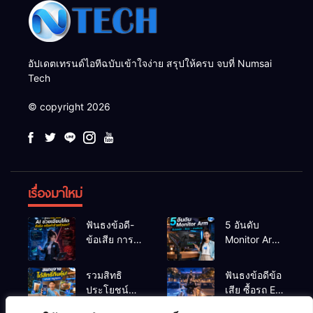
อัปเดตเทรนด์ไอทีฉบับเข้าใจง่าย สรุปให้ครบ จบที่ Numsai
Tech
© copyright 2026
เรื่องมาใหม่
ฟันธงข้อดี-
5 อันดับ
ข้อเสีย การใช้
Monitor Arm
AI ช่วยเขียน
(แขนจับจอ)
โค้ด (Copilot)
แข็งแรง รับ
รวมสิทธิ
ฟันธงข้อดีข้อ
ในการทำโปร
น้ำหนักจอ
ประโยชน์
เสีย ซื้อรถ EV
เจกต์จบ ดีหรือ
โปรไฟล์สีตรง
ร้านชานม-
vs รถน้ำมัน
ทำร้ายตัวเอง?
สำหรับสายตัด