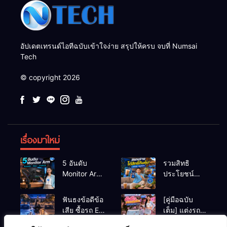
อัปเดตเทรนด์ไอทีฉบับเข้าใจง่าย สรุปให้ครบ จบที่ Numsai
Tech
© copyright 2026
เรื่องมาใหม่
5 อันดับ
รวมสิทธิ
Monitor Arm
ประโยชน์
(แขนจับจอ)
ร้านชานม-
แข็งแรง รับ
หมูกระทะ เมื่อ
ฟันธงข้อดีข้อ
[คู่มือฉบับ
น้ำหนักจอ
สแกนจ่ายด้วย
เสีย ซื้อรถ EV
เต็ม] แต่งรถ
โปรไฟล์สีตรง
Virtual Bank
vs รถน้ำมัน
EV จิ๋ว สไตล์
สำหรับสายตัด
ยอดฮิต