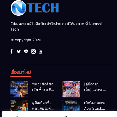
อัปเดตเทรนด์ไอทีฉบับเข้าใจง่าย สรุปให้ครบ จบที่ Numsai
Tech
© copyright 2026
เรื่องมาใหม่
ฟันธงข้อดีข้อ
[คู่มือฉบับ
เสีย ซื้อรถ EV
เต็ม] แต่งรถ
vs รถน้ำมัน
EV จิ๋ว สไตล์
Eco Car ช่วง
Y2K! งบหลัก
คู่มือเลือกซื้อ
เปิดโผสุดยอด
เรียนมหา’ลัย
พัน (ไม่เกิน
แขนจับไมค์
App Stack
แบบไหนเวิร์
หมื่น) ให้น่า
และไฟสตูดิโอ
สำหรับเด็กจบ
กกว่า?
รักสุดเหวี่ยง