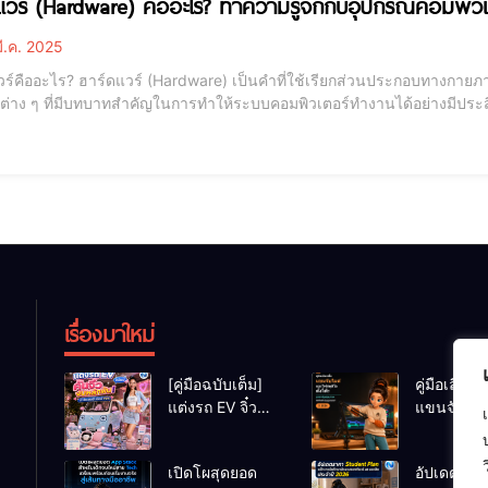
แวร์ (Hardware) คืออะไร? ทำความรู้จักกับอุปกรณ์คอมพิวเตอ
ี.ค. 2025
ใช้เรียกส่วนประกอบทางกายภาพของคอมพิวเตอร์ที่สามารถเห็นและสัมผัสได้ ซึ่งรวมถึง
์ต่าง ๆ ที่มีบทบาทสำคัญในการทำให้ระบบคอมพิวเตอร์ทำงานได้อย่างมีประส
าร์ดแวร์ออกเป็นสองกลุ่มหลัก คือ ฮาร์ดแวร์หลัก (Main Hardware) และฮาร
ละเพิ่มประสิทธิภาพในก
เรื่องมาใหม่
[คู่มือฉบับเต็ม]
คู่มือเลือกซื
แต่งรถ EV จิ๋ว
แขนจับไมค
สไตล์ Y2K! งบ
ไฟสตูดิโอตั
หลักพัน (ไม่เกิน
ยกระดับค
เปิดโผสุดยอด
อัปเดตราค
หมื่น) ให้น่ารัก
สตรีมมิ่ง/ยู