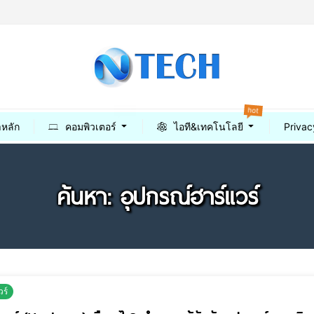
hot
best
าหลัก
คอมพิวเตอร์
ไอที&เทคโนโลยี
Privac
ค้นหา: อุปกรณ์ฮาร์แวร์
วร์