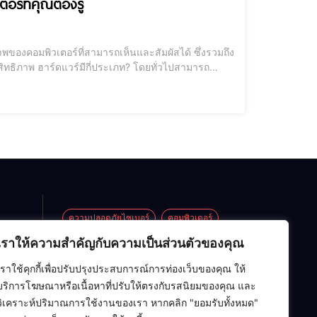
ร์ที่คุณต้องรู้
ิทธิภาพ ฮาร์ดแวร์มีกี่ประเภท? โดยทั่วไปสามารถ
์ดแวร์เสริม (Peripheral Hardware) ที่ช่วยเสริมการ
ความปลอดภัยไซเบอร์
คอมพิวเตอร์
เราให้ความสำคัญกับความเป็นส่วนตัวของคุณ
ซอฟต์แวร์
ปัญญาประดิษฐ์ (AI)
้อ
์และ
เราใช้คุกกี้เพื่อปรับปรุงประสบการณ์การท่องเว็บของคุณ ให้
อาร์ดแวร์
เครือข่ายคอมพิวเตอร์
้งโต๊ะ
บริการโฆษณาหรือเนื้อหาที่ปรับให้ตรงกับรสนิยมของคุณ และ
ุณภาพ
เทคโนโลยี
โครงสร้างข้อมูล
ไอที
วิเคราะห์ปริมาณการใช้งานของเรา หากคลิก "ยอมรับทั้งหมด"
า
ทูบ