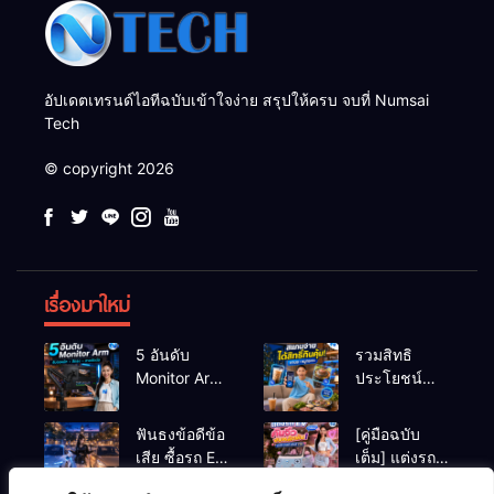
อัปเดตเทรนด์ไอทีฉบับเข้าใจง่าย สรุปให้ครบ จบที่ Numsai
Tech
© copyright 2026
เรื่องมาใหม่
5 อันดับ
รวมสิทธิ
Monitor Arm
ประโยชน์
(แขนจับจอ)
ร้านชานม-
แข็งแรง รับ
หมูกระทะ เมื่อ
ฟันธงข้อดีข้อ
[คู่มือฉบับ
น้ำหนักจอ
สแกนจ่ายด้วย
เสีย ซื้อรถ EV
เต็ม] แต่งรถ
โปรไฟล์สีตรง
Virtual Bank
vs รถน้ำมัน
EV จิ๋ว สไตล์
สำหรับสายตัด
ยอดฮิต