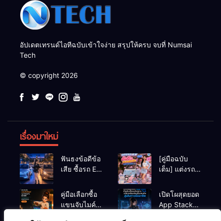
อัปเดตเทรนด์ไอทีฉบับเข้าใจง่าย สรุปให้ครบ จบที่ Numsai
Tech
© copyright 2026
เรื่องมาใหม่
ฟันธงข้อดีข้อ
[คู่มือฉบับ
เสีย ซื้อรถ EV
เต็ม] แต่งรถ
vs รถน้ำมัน
EV จิ๋ว สไตล์
Eco Car ช่วง
Y2K! งบหลัก
คู่มือเลือกซื้อ
เปิดโผสุดยอด
เรียนมหา’ลัย
พัน (ไม่เกิน
แขนจับไมค์
App Stack
แบบไหนเวิร์
หมื่น) ให้น่า
และไฟสตูดิโอ
สำหรับเด็กจบ
กกว่า?
รักสุดเหวี่ยง