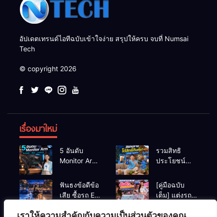
อัปเดตเทรนด์ไอทีฉบับเข้าใจง่าย สรุปให้ครบ จบที่ Numsai
Tech
© copyright 2026
เรื่องมาใหม่
5 อันดับ
รวมสิทธิ
Monitor Arm
ประโยชน์
(แขนจับจอ)
ร้านชานม-
แข็งแรง รับ
หมูกระทะ เมื่อ
ฟันธงข้อดีข้อ
[คู่มือฉบับ
น้ำหนักจอ
สแกนจ่ายด้วย
เสีย ซื้อรถ EV
เต็ม] แต่งรถ
โปรไฟล์สีตรง
Virtual Bank
vs รถน้ำมัน
EV จิ๋ว สไตล์
สำหรับสายตัด
ยอดฮิต
เราให้ความสำคัญกับความเป็นส่วนตัวของคุณ
Eco Car ช่วง
Y2K! งบหลัก