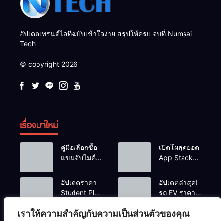
อัปเดตเทรนด์ไอทีฉบับเข้าใจง่าย สรุปให้ครบ จบที่ Numsai
Tech
© copyright 2026
เรื่องมาใหม่
คู่มือเลือกซื้อ
เปิดโผสุดยอด
แขนจับไมค์
App Stack
และไฟสตูดิโอ
สำหรับเด็กจบ
ตั้งโต๊ะ ยก
ใหม่สาย Tech
อัปเดตราคา
อัปเดตล่าสุด!
ระดับคุณภาพ
เตรียมพร้อม
Student Plan
รถ EV ราคา
สตรีมมิ่ง/ยูทูบ
ก่อนเริ่มงาน
แพ็กเกจนัก
ไม่เกิน 5-6
เบอร์ ปี 2026
จริง
เราให้ความสำคัญกับความเป็นส่วนตัวของคุณ
ศึกษามัดรวม
แสนบาท ปี