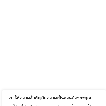
ประโยชน์
ข้อเสีย ซื้อรถ
ร้านชานม-
EV vs รถ
หมูกระทะ
น้ำมัน Eco
เมื่อสแกน
Car ช่วง
จ่ายด้วย
เรียนมหา’ลัย
Virtual
แบบไหนเวิร์
Bank ยอดฮิต
กกว่า?
(อัปเดต
ล่าสุด)
[คู่มือฉบับ
คู่มือเลือกซื้อ
เต็ม] แต่งรถ
แขนจับไมค์
EV จิ๋ว สไตล์
และไฟสตูดิ
Y2K! งบหลัก
โอตั้งโต๊ะ ยก
พัน (ไม่เกิน
ระดับคุณ
หมื่น) ให้น่า
ภาพสตรีม
รักสุดเหวี่ยง
มิ่ง/ยูทูบเบอร์
ปี 2026
ความปลอดภัยไซเบอร์
เราให้ความสำคัญกับความเป็นส่วนตัวของคุณ
คอมพิวเตอร์