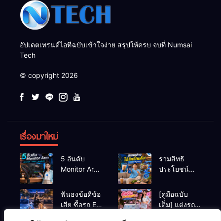
อัปเดตเทรนด์ไอทีฉบับเข้าใจง่าย สรุปให้ครบ จบที่ Numsai
Tech
© copyright 2026
เรื่องมาใหม่
5 อันดับ
รวมสิทธิ
Monitor Arm
ประโยชน์
(แขนจับจอ)
ร้านชานม-
แข็งแรง รับ
หมูกระทะ เมื่อ
ฟันธงข้อดีข้อ
[คู่มือฉบับ
น้ำหนักจอ
สแกนจ่ายด้วย
เสีย ซื้อรถ EV
เต็ม] แต่งรถ
โปรไฟล์สีตรง
Virtual Bank
vs รถน้ำมัน
EV จิ๋ว สไตล์
สำหรับสายตัด
ยอดฮิต