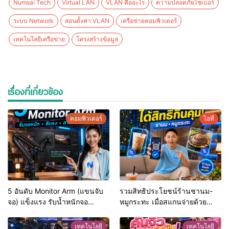
Numsai Tech
Virtual LAN
VLAN คืออะไร
ความปลอดภัยไซเบอร์
ระบบ Network
สอนตั้งค่า VLAN
เครือข่ายคอมพิวเตอร์
เทคโนโลยีเครือข่าย
โครงสร้างข้อมูล
เรื่องที่เกี่ยวข้อง
คอมพิวเตอร์
ไอที
5 อันดับ Monitor Arm (แขนจับ
รวมสิทธิประโยชน์ร้านชานม-
จอ) แข็งแรง รับน้ำหนักจอ
หมูกระทะ เมื่อสแกนจ่ายด้วย
โปรไฟล์สีตรง สำหรับสายตัดต่อ
Virtual Bank ยอดฮิต (อัปเดต
วิดีโอที่ดีที่สุด
ล่าสุด)
เทคโนโลยี
เทคโนโลยี