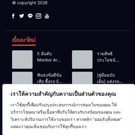
© copyright 2026
เรื่องมาใหม่
5 อันดับ
รวมสิทธิ
Monitor Arm
ประโยชน์
(แขนจับจอ)
ร้านชานม-
แข็งแรง รับ
หมูกระทะ เมื่อ
ฟันธงข้อดีข้อ
[คู่มือฉบับ
น้ำหนักจอ
สแกนจ่ายด้วย
เสีย ซื้อรถ EV
เต็ม] แต่งรถ
โปรไฟล์สีตรง
Virtual Bank
vs รถน้ำมัน
EV จิ๋ว สไตล์
สำหรับสายตัด
ยอดฮิต
เราให้ความสำคัญกับความเป็นส่วนตัวของคุณ
Eco Car ช่วง
Y2K! งบหลัก
ต่อวิดีโอที่ดี
(อัปเดตล่าสุด)
เรียนมหา’ลัย
พัน (ไม่เกิน
ที่สุด
เราใช้คุกกี้เพื่อปรับปรุงประสบการณ์การท่องเว็บของคุณ ให้
แบบไหนเวิร์
หมื่น) ให้น่า
ความปลอดภัยไซเบอร์
คอมพิวเตอร์
ซอฟต์แวร์
บริการโฆษณาหรือเนื้อหาที่ปรับให้ตรงกับรสนิยมของคุณ และ
กกว่า?
รักสุดเหวี่ยง
ปัญญาประดิษฐ์ (AI)
อาร์ดแวร์
เครือข่ายคอมพิวเตอร์
วิเคราะห์ปริมาณการใช้งานของเรา หากคลิก "ยอมรับทั้งหมด"
แสดงว่าคุณเห็นชอบกับการใช้คุกกี้ของเรา
เทคโนโลยี
โครงสร้างข้อมูล
ไอที