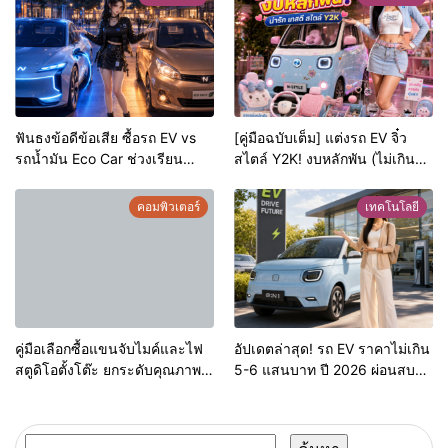
ฟันธงข้อดีข้อเสีย ซื้อรถ EV vs
[คู่มือฉบับเต็ม] แต่งรถ EV จิ๋ว
รถน้ำมัน Eco Car ช่วงเรียน
สไตล์ Y2K! งบหลักพัน (ไม่เกิน
มหา’ลัย แบบไหนเวิร์กกว่า?
หมื่น) ให้น่ารักสุดเหวี่ยง
คอมพิวเตอร์
เทคโนโลยี
คู่มือเลือกซื้อแขนจับไมค์และไฟ
อัปเดตล่าสุด! รถ EV ราคาไม่เกิน
สตูดิโอตั้งโต๊ะ ยกระดับคุณภาพ
5-6 แสนบาท ปี 2026 ผ่อนสบาย
สตรีมมิ่ง/ยูทูบเบอร์ ปี 2026
กระเป๋า เอาใจวัยเรียนและ
นักศึกษา พร้อมเจาะลึก
เทคโนโลยี AI และความปลอดภัย
ค้นหา