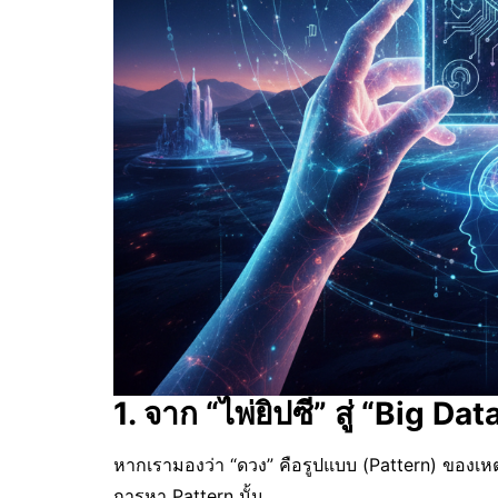
1. จาก “ไพ่ยิปซี” สู่ “Big 
หากเรามองว่า “ดวง” คือรูปแบบ (Pattern) ของเหตุการ
การหา Pattern นั้น