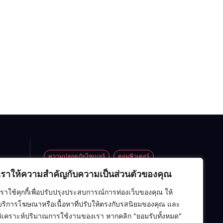
ความปลอดภัยไซเบอร์
คอมพิวเตอร์
เราให้ความสำคัญกับความเป็นส่วนตัวของคุณ
ซอฟต์แวร์
ปัญญาประดิษฐ์ (AI)
้าน
เราใช้คุกกี้เพื่อปรับปรุงประสบการณ์การท่องเว็บของคุณ ให้
อาร์ดแวร์
เครือข่ายคอมพิวเตอร์
กระทะ
บริการโฆษณาหรือเนื้อหาที่ปรับให้ตรงกับรสนิยมของคุณ และ
่าย
เทคโนโลยี
โครงสร้างข้อมูล
ไอที
วิเคราะห์ปริมาณการใช้งานของเรา หากคลิก "ยอมรับทั้งหมด"
ต็ม]
l