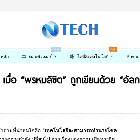
hot
best
าหลัก
คอมพิวเตอร์
ไอที&เทคโนโลยี
Privac
มื่อ “พรหมลิขิต” ถูกเขียนด้วย “อัลก
 คำถามที่น่าสนใจคือ
“เทคโนโลยีจะสามารถทำนายโชค
อการดูดวงกำลังเปลี่ยนไป จากเรื่องของความเชื่อทางจิต