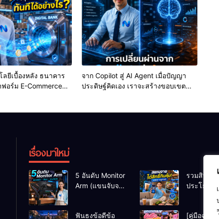
ลยีเบื้องหลัง ธนาคาร
จาก Copilot สู่ AI Agent เมื่อปัญญา
ลตฟอร์ม E-Commerce
ประดิษฐ์คิดเอง เราจะสร้างขอบเขต
low อนุมัติสินเชื่อ SME
ความปลอดภัยอย่างไร?
ร?
เรื่องมาใหม่
5 อันดับ Monitor
รวมสิทธิ
Arm (แขนจับจอ)
ประโยชน์ร
แข็งแรง รับน้ำ
ชานม-หมู
หนักจอโปรไฟล์
เมื่อสแกนจ
ฟันธงข้อดีข้อ
[คู่มือฉบับเ
สีตรง สำหรับ
ด้วย Virtua