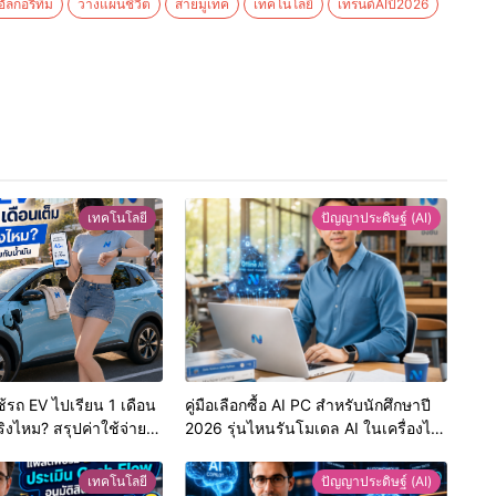
ัลกอริทึม
วางแผนชีวิต
สายมูเทค
เทคโนโลยี
เทรนด์AIปี2026
เทคโนโลยี
ปัญญาประดิษฐ์ (AI)
ใช้รถ EV ไปเรียน 1 เดือน
คู่มือเลือกซื้อ AI PC สำหรับนักศึกษาปี
ิงไหม? สรุปค่าใช้จ่าย
2026 รุ่นไหนรันโมเดล AI ในเครื่องได้
ำมัน
ไม่ต้องพึ่งเน็ต?
เทคโนโลยี
ปัญญาประดิษฐ์ (AI)