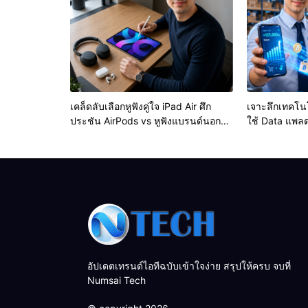
เคล็ดลับเลือกหูฟังคู่ใจ iPad Air ศึก
เจาะลึกเทคโนโ
ประชัน AirPods vs หูฟังแบรนด์นอก
ใช้ Data แพ
ค่าย ตัวไหนคุ้มกว่ากัน? (อัปเดตล่าสุด)
ประเมิน Cash F
ทันทีได้อย่างไ
อัปเดตเทรนด์ไอทีฉบับเข้าใจง่าย สรุปให้ครบ จบที่
Numsai Tech