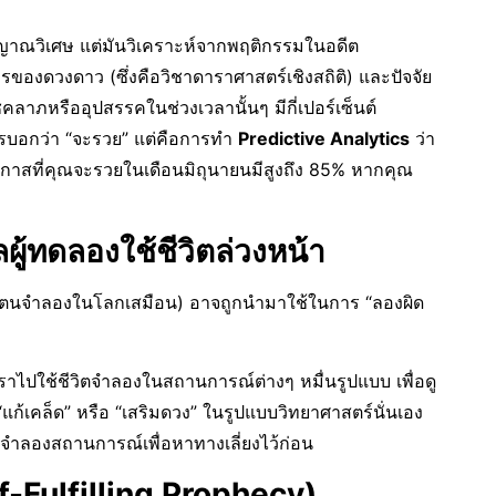
ญาณวิเศษ แต่มันวิเคราะห์จากพฤติกรรมในอดีต
รของดวงดาว (ซึ่งคือวิชาดาราศาสตร์เชิงสถิติ) และปัจจัย
คลาภหรืออุปสรรคในช่วงเวลานั้นๆ มีกี่เปอร์เซ็นต์
รบอกว่า “จะรวย” แต่คือการทำ
Predictive Analytics
ว่า
อกาสที่คุณจะรวยในเดือนมิถุนายนมีสูงถึง 85% หากคุณ
ผู้ทดลองใช้ชีวิตล่วงหน้า
วตนจำลองในโลกเสมือน) อาจถูกนำมาใช้ในการ “ลองผิด
าไปใช้ชีวิตจำลองในสถานการณ์ต่างๆ หมื่นรูปแบบ เพื่อดู
ร “แก้เคล็ด” หรือ “เสริมดวง” ในรูปแบบวิทยาศาสตร์นั่นเอง
I จำลองสถานการณ์เพื่อหาทางเลี่ยงไว้ก่อน
lf-Fulfilling Prophecy)