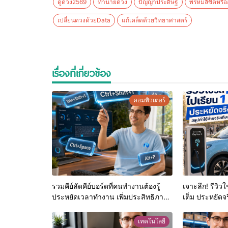
ดูดวง2569
ทำนายดวง
ปัญญาประดิษฐ์
พรหมลิขิตหรืออ
เปลี่ยนดวงด้วยData
แก้เคล็ดด้วยวิทยาศาสตร์
เรื่องที่เกี่ยวข้อง
คอมพิวเตอร์
รวมคีย์ลัดคีย์บอร์ดที่คนทำงานต้องรู้
เจาะลึก! รีวิว
ประหยัดเวลาทำงาน เพิ่มประสิทธิภาพ
เต็ม ประหยัดจร
แบบมืออาชีพ
จริงเทียบกับน้
เทคโนโลยี