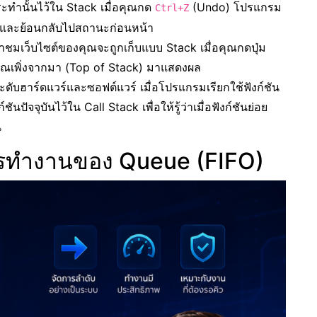
ทำนั้นไว้ใน Stack เมื่อคุณกด
(Undo) โปรแกรม
Ctrl+Z
กและย้อนกลับไปสถานะก่อนหน้า
าชมเว็บไซต์ของคุณจะถูกเก็บแบบ Stack เมื่อคุณกดปุ่ม
ี่คุณเพิ่งจากมา (Top of Stack) มาแสดงผล
ดับฮาร์ดแวร์และซอฟต์แวร์ เมื่อโปรแกรมเรียกใช้ฟังก์ชัน
ปัจจุบันไว้ใน Call Stack เพื่อให้รู้ว่าเมื่อฟังก์ชันย่อย
น
ารทำงานของ Queue (FIFO)