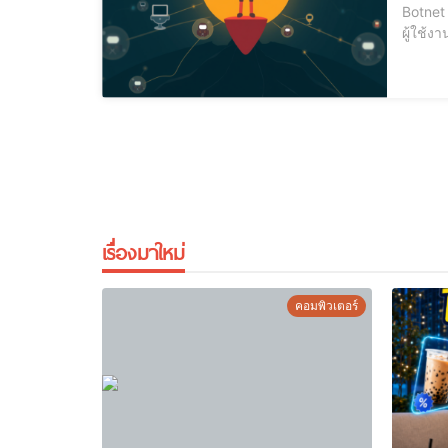
Botnet คืออะไร? ในยุคดิจิทัลปัจจุบัน การโจมตีทางไซเบอร์ท
ผู้ใช้ง
อื่นๆ โ
การโจม
เรื่องมาใหม่
คอมพิวเตอร์