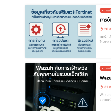
ความปล
การอัป
26 ต
บทนำเกี่ยวกับเฟิร์มแวร์ Fortin
ในการป
โจมตีที
ระบบเช
ความปล
Wazuh
31 ก
Wazuh คืออะไร? Wazuh เป็นเครื่องมือแบบโอเพนซอร์สท
ระบบเน็
มัลแวร์
และตรว