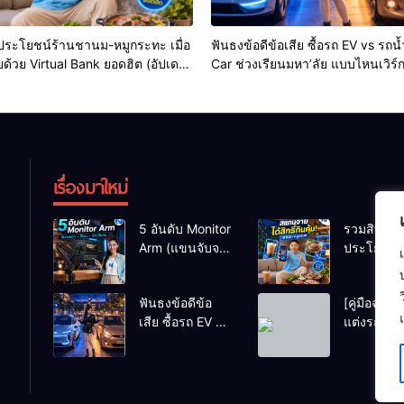
ประโยชน์ร้านชานม-หมูกระทะ เมื่อ
ฟันธงข้อดีข้อเสีย ซื้อรถ EV vs รถน
ด้วย Virtual Bank ยอดฮิต (อัปเดต
Car ช่วงเรียนมหา’ลัย แบบไหนเวิร์ก
เรื่องมาใหม่
5 อันดับ Monitor
รวมสิทธิ
Arm (แขนจับจอ)
ประโยชน์ร
แข็งแรง รับน้ำ
ชานม-หมู
หนักจอโปรไฟล์
เมื่อสแกนจ
ฟันธงข้อดีข้อ
[คู่มือฉบับเ
สีตรง สำหรับ
ด้วย Virtua
เสีย ซื้อรถ EV vs
แต่งรถ EV จ
สายตัดต่อวิดีโอที่
Bank ยอดฮ
รถน้ำมัน Eco
สไตล์ Y2K
ดีที่สุด
(อัปเดตล่าส
Car ช่วงเรียน
หลักพัน (ไม
มหา’ลัย แบบ
หมื่น) ให้น่
ไหนเวิร์กกว่า?
สุดเหวี่ยง