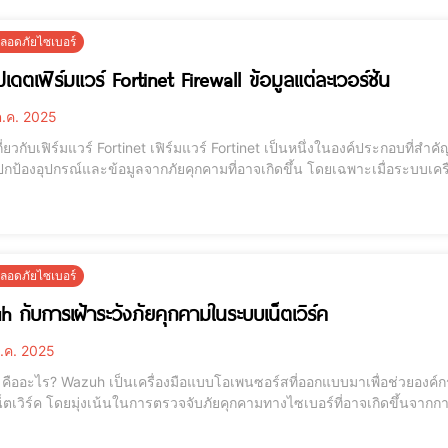
อดภัยไซเบอร์
เดตเฟิร์มแวร์ Fortinet Firewall ข้อมูลแต่ละเวอร์ชัน
.ค. 2025
et เฟิร์มแวร์ Fortinet เป็นหนึ่งในองค์ประกอบที่สำคัญในการรักษาความปลอดภัยเครือข่าย ซึ่งทำหน้าที่หลัก
กป้องอุปกรณ์และข้อมูลจากภัยคุกคามที่อาจเกิดขึ้น โดยเฉพาะเมื่อระบบเคร
่ซับซ้อนยิ่งขึ้นในยุคดิจิทัลนี้ เฟิร์มแวร์คือชุดคำสั่งซอฟต์แวร์ที่ติดตั้งอย
่น F
อดภัยไซเบอร์
 กับการเฝ้าระวังภัยคุกคามในระบบเน็ตเวิร์ค
.ค. 2025
ี่ออกแบบมาเพื่อช่วยองค์กรในการเฝ้าระวังและตรวจสอบความปลอดภัยภายใน
ตเวิร์ค โดยมุ่งเน้นในการตรวจจับภัยคุกคามทางไซเบอร์ที่อาจเกิดขึ้นจากก
หรือกิจกรรมที่น่าสงสัยที่อาจเกิดขึ้นในเครือข่าย ภายใน Wazuh มีฟังก์ช
จสอบข้อมูลจากเซิร์ฟเวอ