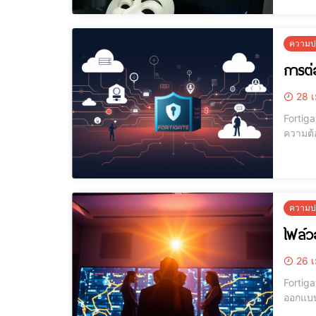
ความปล
การต่
28 เ
Fortiga
ความต้
(Firewa
ความปล
ไฟล์ว
26 เ
Fortiga
ออกแบบ
การใช้ง