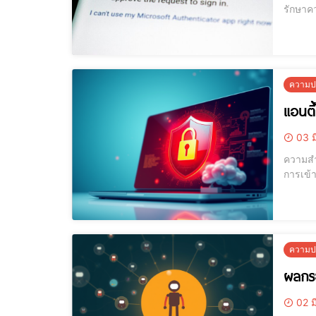
รักษาค
ระจายกา
ยืนยัน 
ความปล
แอนตี
03 ม
ความสำคัญของแอนต
การเข้า
พร้อมกั
ได้ 
ความปล
ผลกระ
02 ม