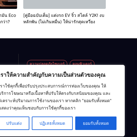
้ำมัน Eco
[คู่มือฉบับเต็ม] แต่งรถ EV จิ๋ว สไตล์ Y2K! งบ
กว่า?
หลักพัน (ไม่เกินหมื่น) ให้น่ารักสุดเหวี่ยง
ความปลอดภัยไซเบอร์
คอมพิวเตอร์
เราให้ความสำคัญกับความเป็นส่วนตัวของคุณ
ซอฟต์แวร์
ปัญญาประดิษฐ์ (AI)
้าน
เราใช้คุกกี้เพื่อปรับปรุงประสบการณ์การท่องเว็บของคุณ ให้
อาร์ดแวร์
เครือข่ายคอมพิวเตอร์
กระทะ
บริการโฆษณาหรือเนื้อหาที่ปรับให้ตรงกับรสนิยมของคุณ และ
่าย
เทคโนโลยี
โครงสร้างข้อมูล
ไอที
วิเคราะห์ปริมาณการใช้งานของเรา หากคลิก "ยอมรับทั้งหมด"
ต็ม]
l
แสดงว่าคุณเห็นชอบกับการใช้คุกกี้ของเรา
ิ๋ว
ิต
! งบ
ุด)
่เกิน
ปรับแต่ง
ปฏิเสธทั้งหมด
ยอมรับทั้งหมด
ารัก