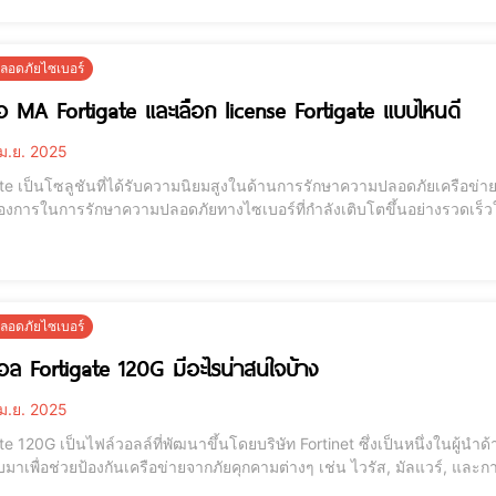
อดภัยไซเบอร์
อ MA Fortigate และเลือก license Fortigate แบบไหนดี
ม.ย. 2025
te เป็นโซลูชันที่ได้รับความนิยมสูงในด้านการรักษาความปลอดภัยเครือข่าย 
องการในการรักษาความปลอดภัยทางไซเบอร์ที่กำลังเติบโตขึ้นอย่างรวดเร็วใน
ll) รุ่นถัดไป นอกจากการปกป้องเครือข่ายจากภัยคุกคามต่าง ๆ ยังมีฟีเจอร์ขั้น
อีกด้วย ภัยคุ
อดภัยไซเบอร์
อล Fortigate 120G มีอะไรน่าสนใจบ้าง
ม.ย. 2025
te 120G เป็นไฟล์วอลล์ที่พัฒนาขึ้นโดยบริษัท Fortinet ซึ่งเป็นหนึ่งในผู้น
มาเพื่อช่วยป้องกันเครือข่ายจากภัยคุกคามต่างๆ เช่น ไวรัส, มัลแวร์, แล
านระดับองค์กร ภายในอุปกรณ์นี้ได้รวมฟีเจอร์ที่สำคัญตามความต้องการของผ