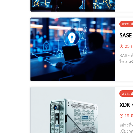
ท์, และ
ความปล
SASE 
25 เ
SASE คืออะไร? SASE หรือ Secure Access Service Edge เป็นแ
ไซเบอร์
ทรัพยา
ความนิย
ความปล
XDR จ
19 ม
อย่างท
เข้มงวด