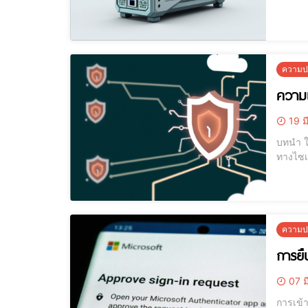
Extend
คุกคาม
ความปล
ความแ
19 ม
บทนำ ในยุคที่เทคโนโลยีสารสนเทศกำลังพัฒนาอย่างรวดเร็ว ความปลอดภัยของเครือข่ายได้รับความสำคัญมากขึ้น เนื่องจากการโจมตี
ทางไซเบ
ต้องกา
และหนึ
ความปล
การยื
07 ม
การเข้าใจการยืนยันตัวตน 2 ชั