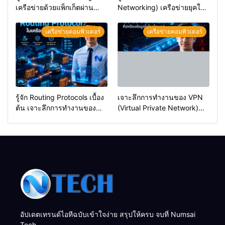
เครือข่ายด้วยแพ็กเก็ตผ่าน
Networking) เครือข่ายยุคใหม่
โปรแกรม Wireshark ฉบับมือ
ที่พลิกโฉมวงการไอที
อาชีพ
เครือข่ายคอมพิวเตอร์
เครือข่ายคอมพิวเตอร์
รู้จัก Routing Protocols เบื้อง
เจาะลึกการทำงานของ VPN
ต้น เจาะลึกการทำงานของ
(Virtual Private Network)
OSPF และ BGP (ฉบับเข้าใจ
ทำงานอย่างไรในระดับ
ง่าย)
โครงสร้างเครือข่าย
อัปเดตเทรนด์ไอทีฉบับเข้าใจง่าย สรุปให้ครบ จบที่ Numsai
Tech