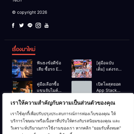
© copyright 2026
เรื่องมาใหม่
ฟันธงข้อดีข้อ
[คู่มือฉบับ
เสีย ซื้อรถ EV
เต็ม] แต่งรถ
vs รถน้ำมัน
EV จิ๋ว สไตล์
Eco Car ช่วง
Y2K! งบหลัก
คู่มือเลือกซื้อ
เปิดโผสุดยอด
เรียนมหา’ลัย
พัน (ไม่เกิน
แขนจับไมค์
App Stack
แบบไหนเวิร์
หมื่น) ให้น่า
และไฟสตูดิโอ
สำหรับเด็กจบ
กกว่า?
รักสุดเหวี่ยง
เราให้ความสำคัญกับความเป็นส่วนตัวของคุณ
ตั้งโต๊ะ ยก
ใหม่สาย Tech
ระดับคุณภาพ
เตรียมพร้อม
เราใช้คุกกี้เพื่อปรับปรุงประสบการณ์การท่องเว็บของคุณ ให้
สตรีมมิ่ง/ยูทูบ
ก่อนเริ่มงาน
ความปลอดภัยไซเบอร์
คอมพิวเตอร์
ซอฟต์แวร์
บริการโฆษณาหรือเนื้อหาที่ปรับให้ตรงกับรสนิยมของคุณ และ
เบอร์ ปี 2026
จริง
ปัญญาประดิษฐ์ (AI)
อาร์ดแวร์
เครือข่ายคอมพิวเตอร์
วิเคราะห์ปริมาณการใช้งานของเรา หากคลิก "ยอมรับทั้งหมด"