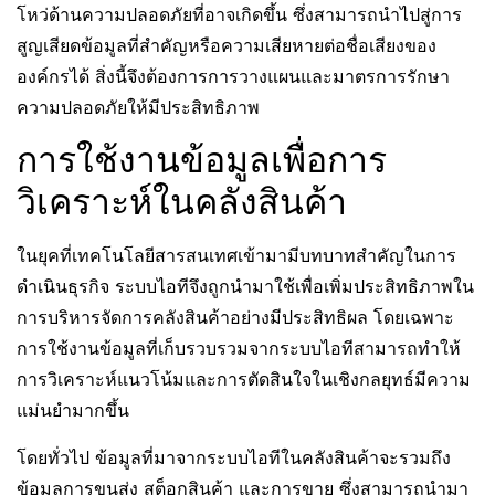
โหว่ด้านความปลอดภัยที่อาจเกิดขึ้น ซึ่งสามารถนำไปสู่การ
สูญเสียดข้อมูลที่สำคัญหรือความเสียหายต่อชื่อเสียงของ
องค์กรได้ สิ่งนี้จึงต้องการการวางแผนและมาตรการรักษา
ความปลอดภัยให้มีประสิทธิภาพ
การใช้งานข้อมูลเพื่อการ
วิเคราะห์ในคลังสินค้า
ในยุคที่เทคโนโลยีสารสนเทศเข้ามามีบทบาทสำคัญในการ
ดำเนินธุรกิจ ระบบไอทีจึงถูกนำมาใช้เพื่อเพิ่มประสิทธิภาพใน
การบริหารจัดการคลังสินค้าอย่างมีประสิทธิผล โดยเฉพาะ
การใช้งานข้อมูลที่เก็บรวบรวมจากระบบไอทีสามารถทำให้
การวิเคราะห์แนวโน้มและการตัดสินใจในเชิงกลยุทธ์มีความ
แม่นยำมากขึ้น
โดยทั่วไป ข้อมูลที่มาจากระบบไอทีในคลังสินค้าจะรวมถึง
ข้อมูลการขนส่ง สต็อกสินค้า และการขาย ซึ่งสามารถนำมา