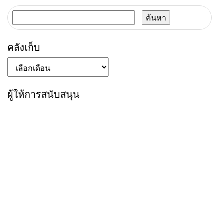
ค้นหา
สำหรับ:
คลังเก็บ
คลัง
เก็บ
ผู้ให้การสนับสนุน