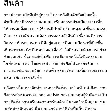
สินค้า
การนำระบบไอทีเข้าสู่การบริหารคลังสินค้าอัจฉริยะนั้น
จำเป็นต้องมีการวางแผนและเตรียมการอย่างเป็นระบบ เพื่อ
ให้การติดตั้งและการใช้งานมีประสิทธิภาพสูงสุด ขั้นตอนแรก
คือการประเมินความต้องการของคลังสินค้า ซึ่งรวมถึงการ
วิเคราะห์กระบวนการที่มีอยู่และการติดตามปัญหาที่เกิดขึ้น
เพื่อหาทางแก้ไขที่เหมาะสม เมื่อเข้าใจถึงความต้องการอย่าง
ชัดเจนแล้ว ขั้นตอนถัดไปคือการเลือกเทคโนโลยีและระบบ
ไอทีที่เหมาะสม โดยควรพิจารณาถึงฟังก์ชันที่รองรับการ
ทำงาน เช่น ระบบจัดการสินค้า ระบบติดตามสต็อก และระบบ
บริหารจัดการคำสั่งซื้อ
หลังจากนั้น ควรจัดทำแผนการติดตั้งระบบไอทีใหม่ ซึ่งจะรวม
ถึงการกำหนดกรอบเวลา งบประมาณ และกลุ่มผู้รับผิดชอบใน
การติดตั้ง การเตรียมความพร้อมด้านโครงสร้างพื้นฐาน เช่น
เครือข่ายอินเทอร์เน็ต และฮาร์ดแวร์ที่จำเป็นนั้น มีความ