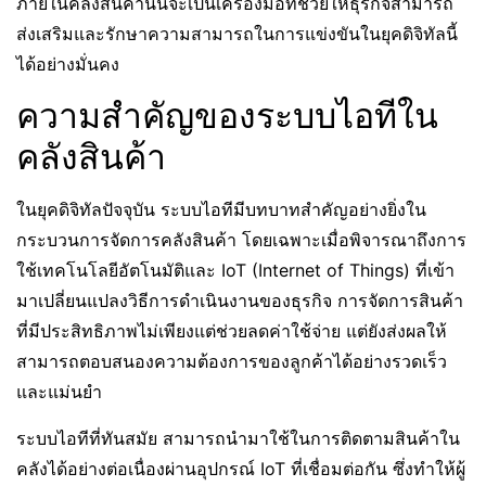
ภายในคลังสินค้านั้นจะเป็นเครื่องมือที่ช่วยให้ธุรกิจสามารถ
ส่งเสริมและรักษาความสามารถในการแข่งขันในยุคดิจิทัลนี้
ได้อย่างมั่นคง
ความสำคัญของระบบไอทีใน
คลังสินค้า
ในยุคดิจิทัลปัจจุบัน ระบบไอทีมีบทบาทสำคัญอย่างยิ่งใน
กระบวนการจัดการคลังสินค้า โดยเฉพาะเมื่อพิจารณาถึงการ
ใช้เทคโนโลยีอัตโนมัติและ IoT (Internet of Things) ที่เข้า
มาเปลี่ยนแปลงวิธีการดำเนินงานของธุรกิจ การจัดการสินค้า
ที่มีประสิทธิภาพไม่เพียงแต่ช่วยลดค่าใช้จ่าย แต่ยังส่งผลให้
สามารถตอบสนองความต้องการของลูกค้าได้อย่างรวดเร็ว
และแม่นยำ
ระบบไอทีที่ทันสมัย สามารถนำมาใช้ในการติดตามสินค้าใน
คลังได้อย่างต่อเนื่องผ่านอุปกรณ์ IoT ที่เชื่อมต่อกัน ซึ่งทำให้ผู้