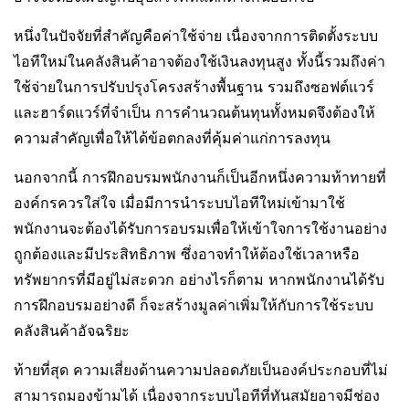
หนึ่งในปัจจัยที่สำคัญคือค่าใช้จ่าย เนื่องจากการติดตั้งระบบ
ไอทีใหม่ในคลังสินค้าอาจต้องใช้เงินลงทุนสูง ทั้งนี้รวมถึงค่า
ใช้จ่ายในการปรับปรุงโครงสร้างพื้นฐาน รวมถึงซอฟต์แวร์
และฮาร์ดแวร์ที่จำเป็น การคำนวณต้นทุนทั้งหมดจึงต้องให้
ความสำคัญเพื่อให้ได้ข้อตกลงที่คุ้มค่าแก่การลงทุน
นอกจากนี้ การฝึกอบรมพนักงานก็เป็นอีกหนึ่งความท้าทายที่
องค์กรควรใส่ใจ เมื่อมีการนำระบบไอทีใหม่เข้ามาใช้
พนักงานจะต้องได้รับการอบรมเพื่อให้เข้าใจการใช้งานอย่าง
ถูกต้องและมีประสิทธิภาพ ซึ่งอาจทำให้ต้องใช้เวลาหรือ
ทรัพยากรที่มีอยู่ไม่สะดวก อย่างไรก็ตาม หากพนักงานได้รับ
การฝึกอบรมอย่างดี ก็จะสร้างมูลค่าเพิ่มให้กับการใช้ระบบ
คลังสินค้าอัจฉริยะ
ท้ายที่สุด ความเสี่ยงด้านความปลอดภัยเป็นองค์ประกอบที่ไม่
สามารถมองข้ามได้ เนื่องจากระบบไอทีที่ทันสมัยอาจมีช่อง