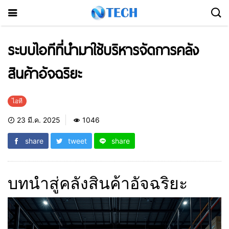
ระบบไอทีที่นำมาใช้บริหารจัดการคลัง
สินค้าอัจฉริยะ
ไอที
23 มี.ค. 2025
1046
share
tweet
share
บทนำสู่คลังสินค้าอัจฉริยะ