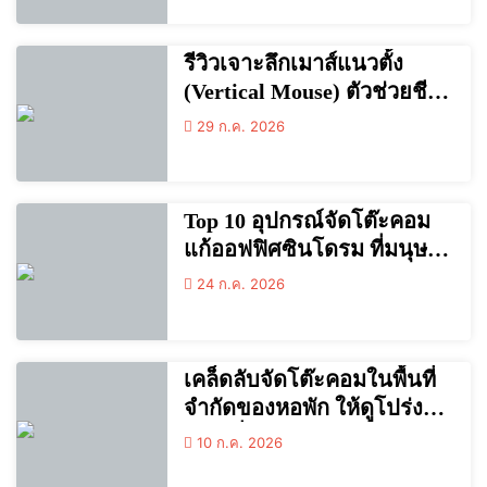
เจาะลึกเทคโนโลยี AI และ
ความปลอดภัยไซเบอร์
รีวิวเจาะลึกเมาส์แนวตั้ง
(Vertical Mouse) ตัวช่วยชีวิต
ชาวออฟฟิศ ลดอาการปวด
29 ก.ค. 2026
ข้อมือจากการคลิก 8 ชั่วโมง!
Top 10 อุปกรณ์จัดโต๊ะคอม
แก้ออฟฟิศซินโดรม ที่มนุษย์
เงินเดือนต้องมีติดโต๊ะ!
24 ก.ค. 2026
เคล็ดลับจัดโต๊ะคอมในพื้นที่
จำกัดของหอพัก ให้ดูโปร่ง
และเพิ่มสมาธิในการเรียน
10 ก.ค. 2026
(อัปเดตล่าสุด)