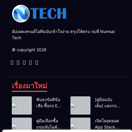
อัปเดตเทรนด์ไอทีฉบับเข้าใจง่าย สรุปให้ครบ จบที่ Numsai
Tech
© copyright 2026
เรื่องมาใหม่
ฟันธงข้อดีข้อ
[คู่มือฉบับ
เสีย ซื้อรถ EV
เต็ม] แต่งรถ
vs รถน้ำมัน
EV จิ๋ว สไตล์
Eco Car ช่วง
Y2K! งบหลัก
คู่มือเลือกซื้อ
เปิดโผสุดยอด
เรียนมหา’ลัย
พัน (ไม่เกิน
แขนจับไมค์
App Stack
แบบไหนเวิร์
หมื่น) ให้น่า