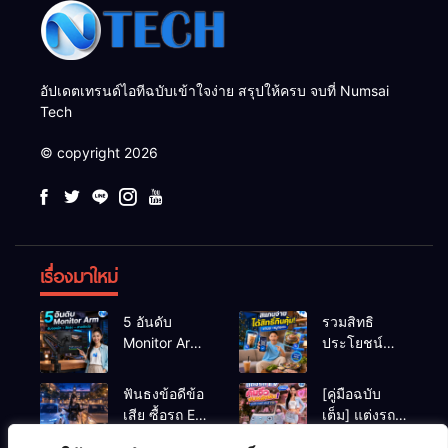
อัปเดตเทรนด์ไอทีฉบับเข้าใจง่าย สรุปให้ครบ จบที่ Numsai
Tech
© copyright 2026
เรื่องมาใหม่
5 อันดับ
รวมสิทธิ
Monitor Arm
ประโยชน์
(แขนจับจอ)
ร้านชานม-
แข็งแรง รับ
หมูกระทะ เมื่อ
ฟันธงข้อดีข้อ
[คู่มือฉบับ
น้ำหนักจอ
สแกนจ่ายด้วย
เสีย ซื้อรถ EV
เต็ม] แต่งรถ
โปรไฟล์สีตรง
Virtual Bank
vs รถน้ำมัน
EV จิ๋ว สไตล์
สำหรับสายตัด
ยอดฮิต