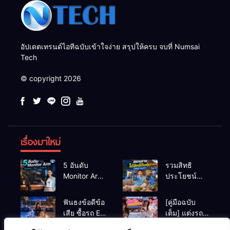
อัปเดตเทรนด์ไอทีฉบับเข้าใจง่าย สรุปให้ครบ จบที่ Numsai
Tech
© copyright 2026
เรื่องมาใหม่
5 อันดับ
รวมสิทธิ
Monitor Arm
ประโยชน์
(แขนจับจอ)
ร้านชานม-
แข็งแรง รับ
หมูกระทะ เมื่อ
ฟันธงข้อดีข้อ
[คู่มือฉบับ
น้ำหนักจอ
สแกนจ่ายด้วย
เสีย ซื้อรถ EV
เต็ม] แต่งรถ
โปรไฟล์สีตรง
Virtual Bank
vs รถน้ำมัน
EV จิ๋ว สไตล์
สำหรับสายตัด
ยอดฮิต